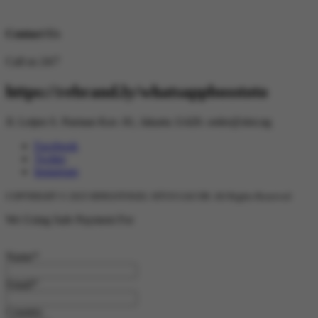
Contact Us
Call us 24/7
https://rebrand.ly/whatsappbosstoto
Jl. Letjen S. Parman Kav. 81, Jakarta 11420.
order@slot.ng
Facebook
Twitter
Instagram
COPYRIGHT © 2025 BINGOTOGEL SITUS GACOR. All Rights Reserved
We Using Safe Payment For
Name
*
Email
*
Country