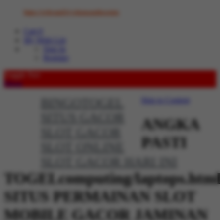
https://rebrand.ly/whatsappbosstoto
Cart
0
My Wish List
Sign In
Register
Toggle Nav
Menu
BINGOTOGEL
Skip to Content
SITUS GACOR
ANGKA
SLOT GACOR
PASTI
SLOT ONLINE
SLOT GACOR HARI INI
TOGELcomputing/laptops.htm
SITUS PERMAINAN SLOT
MOBILE GACOR JAMINAN