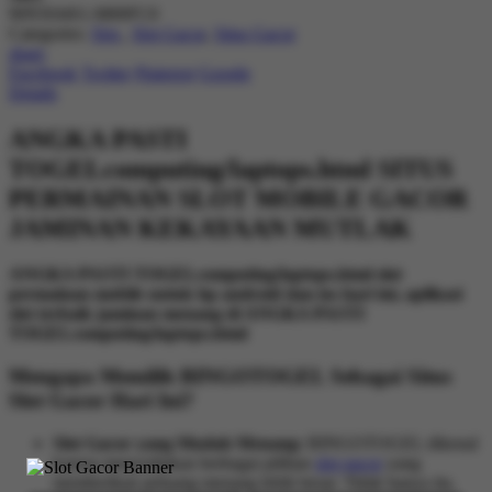
90NX04S1-M00FC0
Categories:
Slot
,
Slot Gacor
,
Situs Gacor
share
Facebook
Twitter
Pinterest
Google
Details
ANGKA PASTI
TOGELcomputing/laptops.html SITUS
PERMAINAN SLOT MOBILE GACOR
JAMINAN KEKAYAAN MUTLAK
ANGKA PASTI TOGELcomputing/laptops.html slot
permainan mobile untuk hp android dan ios hari ini, aplikasi
slot terbaik jaminan menang di ANGKA PASTI
TOGELcomputing/laptops.html
Mengapa Memilih BINGOTOGEL Sebagai Situs
Slot Gacor Hari Ini?
Slot Gacor yang Mudah Menang:
BINGOTOGEL dikenal
karena menyediakan berbagai pilihan
slot gacor
yang
memberikan peluang menang lebih besar. Tidak hanya itu,