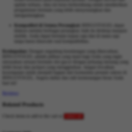
update terbaru, situs ini terus berkembang untuk memberikan
pengalaman bermain yang lebih menyenangkan dan
menguntungkan.
Kompatibel di Semua Perangkat:
BINGOTOGEL dapat
diakses melalui berbagai perangkat, baik itu desktop maupun
mobile. Anda dapat bermain kapan saja dan di mana saja
tanpa harus khawatir soal kompatibilitas.
Kesimpulan:
Dengan segudang keuntungan yang ditawarkan,
BINGOTOGEL adalah pilihan yang tepat bagi Anda yang ingin
merasakan sensasi bermain slot gacor dengan peluang menang yang
lebih besar dan jackpot yang menggiurkan. Jangan lewatkan
kesempatan untuk menjadi bagian dari komunitas pemain sukses di
BINGOTOGEL. Segera daftar dan raih kemenangan besar Anda
hari ini!
Reviews
Related Products
Check items to add to the cart or
select all