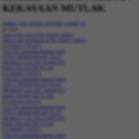
KEKAYAAN MUTLAK
Jadilah yang pertama mengulas produk ini
In stock
Skip to the end of the images gallery
Skip to the beginning of the images gallery