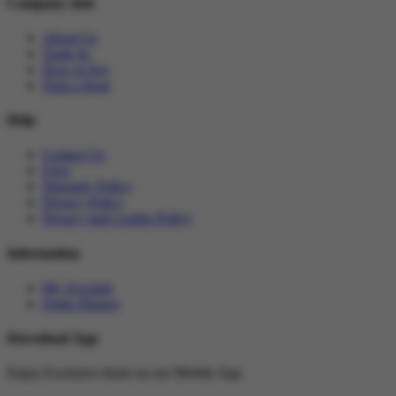
Company Info
About Us
Trade In
How to Pay
Find a Store
Help
Contact Us
FAQ
Warranty Policy
Privacy Policy
Privacy and Cookie Policy
Information
My Account
Order History
Download App
Enjoy Exclusive deals on our Mobile App