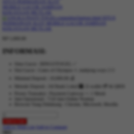
RP 1,000.00
INFORMASI:
Situs Gacor : BINGOTOGEL ✅
Slot Gacor : Gates of Olympus ⚡, mahjong ways 2 🀄
Minimal Deposit : 10,000.00 💰
Metode Deposit : All Bank Lokal 🏧, E-wallet 💳 & QRIS
Proses Transaksi : Payment Gateway +- 1 Menit
Jam Oprasional : 7/24 Jam Online Nontop
Browser Yang Didukung : Chrome, Microsoft, Mozilla
Add to Cart
Add to Wish List
Add to Compare
SKU