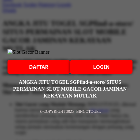
Facebook
Twitter
Pinterest
Google
Details
ANGKA JITU TOGEL SGPfind-a-store/
SITUS PERMAINAN SLOT MOBILE
GACOR JAMINAN KEKAYAAN
MUTLAK
ANGKA JITU TOGEL SGPfind-a-store/ slot permainan mobile
DAFTAR
LOGIN
untuk hp android dan ios hari ini, aplikasi slot terbaik jaminan
menang di ANGKA JITU TOGEL SGPfind-a-store/
ANGKA JITU TOGEL SGPfind-a-store/ SITUS
Mengapa Memilih BINGOTOGEL Sebagai Situs
PERMAINAN SLOT MOBILE GACOR JAMINAN
Slot Gacor Hari Ini?
KEKAYAAN MUTLAK
Slot Gacor yang Mudah Menang:
BINGOTOGEL dikenal
karena menyediakan berbagai pilihan
slot gacor
yang
© COPYRIGHT 2025
|
BINGOTOGEL
memberikan peluang menang lebih besar. Tidak hanya itu,
sistem permainan yang adil dan transparan memungkinkan
setiap pemain merasakan kemenangan dengan peluang yang
wajar.