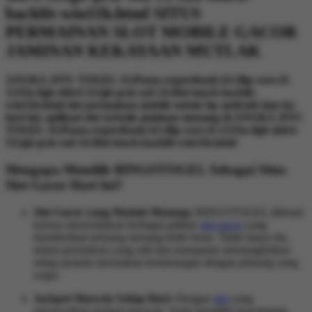
backlit-win11h.html SITUS
PERMAINAN SLOT MOBILE GACOR
JAMINAN KEKAYAAN MUTLAK
ANGKA JITU TOGEL SGPasus-expertbook-b3-flip-core-i5-
1235u-8gb-ddr4-512gb-pcie-ssd-14-fhd-touch-backlit-
win11h.html slot permainan mobile untuk hp android dan ios
hari ini, aplikasi slot terbaik jaminan menang di ANGKA JITU
TOGEL SGPasus-expertbook-b3-flip-core-i5-1235u-8gb-ddr4-
512gb-pcie-ssd-14-fhd-touch-backlit-win11h.html
Mengapa Memilih BINGOTOGEL Sebagai Situs
Slot Gacor Hari Ini?
Slot Gacor yang Mudah Menang:
BINGOTOGEL dikenal
karena menyediakan berbagai pilihan
slot gacor
yang
memberikan peluang menang lebih besar. Tidak hanya itu,
sistem permainan yang adil dan transparan memungkinkan
setiap pemain merasakan kemenangan dengan peluang yang
wajar.
Jackpot Maxwin Setiap Hari:
Dengan
slot
yang
menawarkan jackpot maxwin, Anda memiliki kesempatan