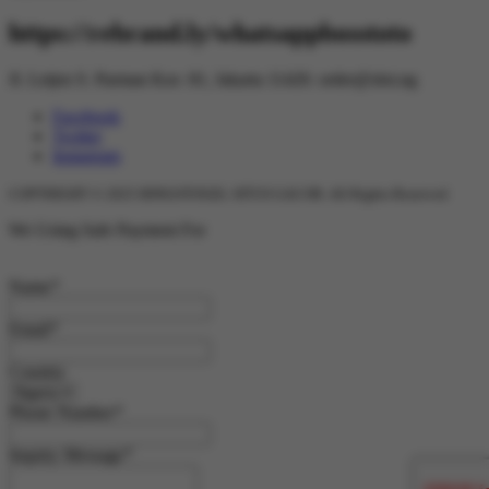
https://rebrand.ly/whatsappbosstoto
Jl. Letjen S. Parman Kav. 81, Jakarta 11420.
order@slot.ng
Facebook
Twitter
Instagram
COPYRIGHT © 2025 BINGOTOGEL SITUS GACOR. All Rights Reserved
We Using Safe Payment For
Name
*
Email
*
Country
Phone Number
*
Inquiry Message
*