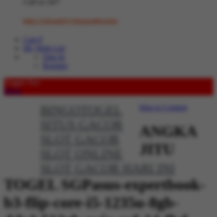
Call us 24/7
https://rebrand.ly/whatsappbosstoto
Cart
0
My Wish List
Sign In
Register
Toggle Nav
Menu
BINGOTOGEL
Skip to Content
SITUS GACOR
ANGKA
SLOT GACOR
JITU
SLOT ONLINE
SLOT GACOR HARI INI
TOGEL SGPasus-expertbook-
b3-flip-core-i5-1235u-8gb-