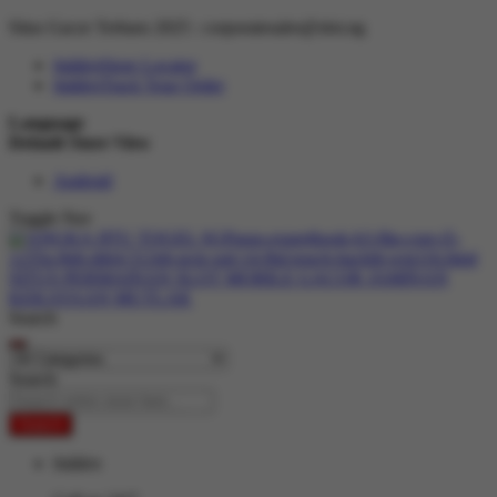
Situs Gacor Terbaru 2025 :
corporatesales@slot.ng
hidden
Store Locator
hidden
Track Your Order
Language
Default Store View
Android
Toggle Nav
Search
Search
Search
hidden