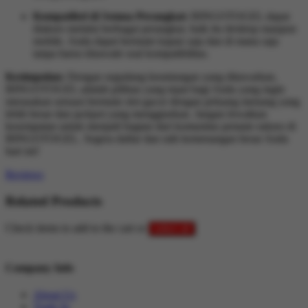
Kompatibel di Semua Perangkat:
BINGOTOGEL dapat
diakses melalui berbagai perangkat, baik itu desktop maupun
mobile. Anda dapat bermain kapan saja dan di mana saja
tanpa harus khawatir soal kompatibilitas.
Kesimpulan:
Dengan segudang keuntungan yang ditawarkan,
BINGOTOGEL adalah pilihan yang tepat bagi Anda yang ingin
merasakan sensasi bermain slot gacor dengan peluang menang yang
lebih besar dan jackpot yang menggiurkan. Jangan lewatkan
kesempatan untuk menjadi bagian dari komunitas pemain sukses di
BINGOTOGEL. Segera daftar dan raih kemenangan besar Anda
hari ini!
Reviews
Related Products
Check items to add to the cart or
select all
Company Info
About Us
Trade In