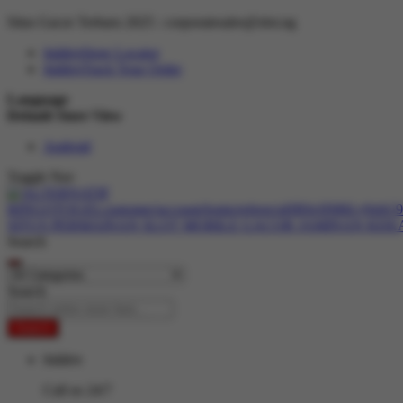
Situs Gacor Terbaru 2025 :
corporatesales@slot.ng
hidden
Store Locator
hidden
Track Your Order
Language
Default Store View
Android
Toggle Nav
Search
Search
Search
hidden
Call us 24/7