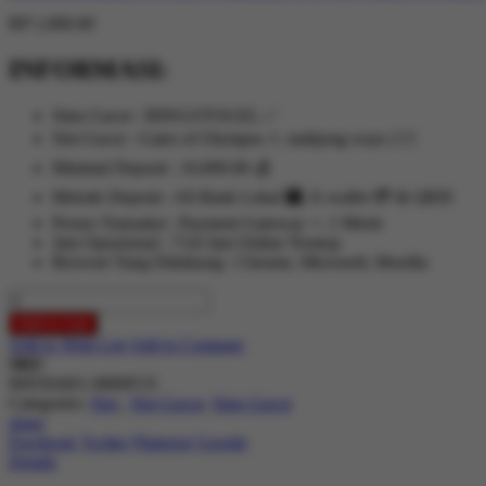
RP 1,000.00
INFORMASI:
Situs Gacor : BINGOTOGEL ✅
Slot Gacor : Gates of Olympus ⚡, mahjong ways 2 🀄
Minimal Deposit : 10,000.00 💰
Metode Deposit : All Bank Lokal 🏧, E-wallet 💳 & QRIS
Proses Transaksi : Payment Gateway +- 1 Menit
Jam Oprasional : 7/24 Jam Online Nontop
Browser Yang Didukung : Chrome, Microsoft, Mozilla
Add to Cart
Add to Wish List
Add to Compare
SKU
90NX04S1-M00FC0
Categories:
Slot
,
Slot Gacor
,
Situs Gacor
share
Facebook
Twitter
Pinterest
Google
Details