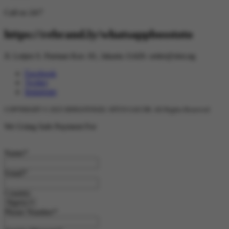
Call us 24/7
https://rebrand.ly/whatsappbosstoto
Jl. Letjen S. Parman Kav. 81, Jakarta 11420.
order@slot.ng
Facebook
Twitter
Instagram
COPYRIGHT © 2025 BINGOTOGEL SITUS GACOR. All Rights Reserved
We Using Safe Payment For
Name
*
Email
*
Country
Phone Number
*