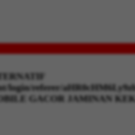
COR
SLOT GACOR
SLOT O
TERNATIF
nt/login/referer/aHR0cHM6
MOBILE GACOR JAMINAN K