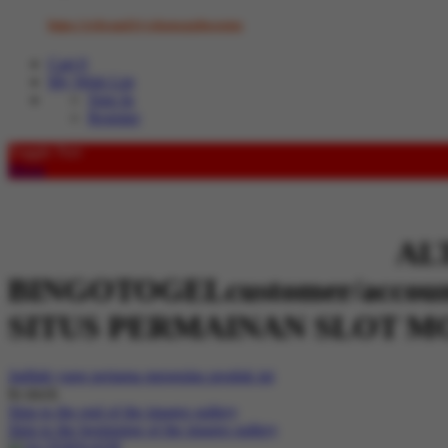
https://rebrand.ly/whatsappbosstoto
Cart
0
My Wish List
Sign In
Register
Toggle Nav
Menu
BINGOTOGEL
SITUS GA
SLOT GACOR HARI INI
AL
BINGOTOGELcustomer/accou
SITUS PERMAINAN SLOT 
Jadilah yang pertama mengulas produk ini
In stock
Skip to the end of the images gallery
Skip to the beginning of the images gallery