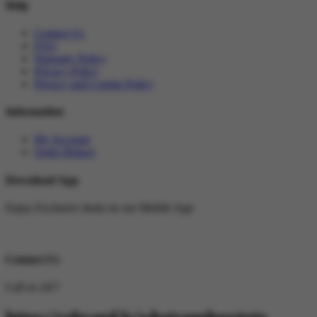
Help
Contact Us
FAQ
Warranty Policy
Privacy Policy
Privacy and Cookie Policy
Information
My Account
Order History
Download App
Enjoy Exclusive deals on our Mobile App
Contact Us
Call us 24/7