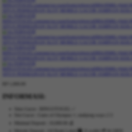
RP 1,000.00
INFORMASI:
Situs Gacor : BINGOTOGEL ✅
Slot Gacor : Gates of Olympus ⚡, mahjong ways 2 🀄
Minimal Deposit : 10,000.00 💰
Metode Deposit : All Bank Lokal 🏧, E-wallet 💳 & QRIS