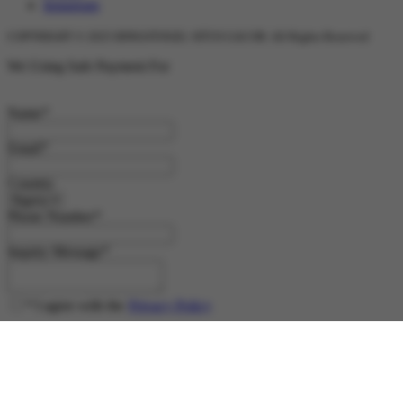
Instagram
COPYRIGHT © 2025 BINGOTOGEL SITUS GACOR. All Rights Reserved
We Using Safe Payment For
Name
*
Email
*
Country
Phone Number
*
Inquiry Message
*
*
I agree with the
Privacy Policy