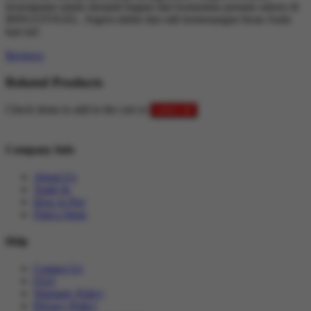
kesempatan untuk menjadi bagian dari komunitas pemain sukses di
BINGOTOGEL. Segera daftar dan raih kemenangan besar Anda
hari ini!
Reviews
Related Products
Check items to add to the cart or
select all
Company Info
About Us
Trade In
How to Pay
Find a Store
Help
Contact Us
FAQ
Warranty Policy
Privacy Policy