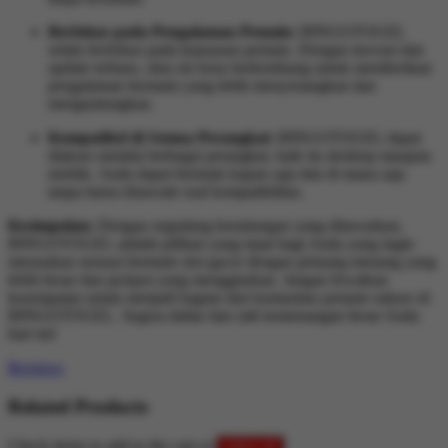
Berfokus pada Pengalaman Pemain:
BINGOTOGEL
selalu berfokus pada kepuasan pemain. Dengan inovasi dan
update terbaru, situs ini terus berkembang untuk memberikan
pengalaman bermain yang lebih menyenangkan dan
menguntungkan.
Kompatibel di Semua Perangkat:
BINGOTOGEL dapat
diakses melalui berbagai perangkat, baik itu desktop maupun
mobile. Anda dapat bermain kapan saja dan di mana saja
tanpa harus khawatir soal kompatibilitas.
Kesimpulan:
Dengan segudang keuntungan yang ditawarkan,
BINGOTOGEL adalah pilihan yang tepat bagi Anda yang ingin
merasakan sensasi bermain slot gacor dengan peluang menang yang
lebih besar dan jackpot yang menggiurkan. Jangan lewatkan
kesempatan untuk menjadi bagian dari komunitas pemain sukses di
BINGOTOGEL. Segera daftar dan raih kemenangan besar Anda
hari ini!
Reviews
Related Products
Check items to add to the cart or
select all