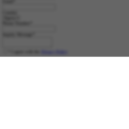
Email
*
Country
Phone Number
*
Inquiry Message
*
*
I agree with the
Privacy Policy