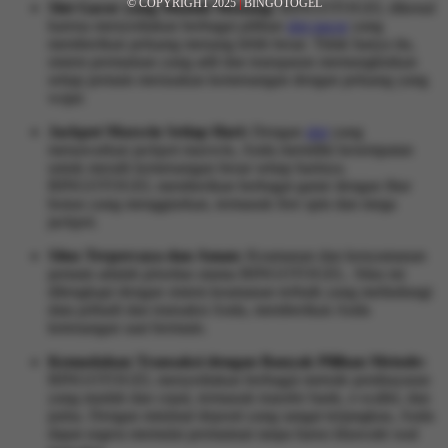
© COPYRIGHT 2025
|
BINGOTOGEL
Slot Gacor yang Mudah Menang:
BINGOTOGEL dikenal
karena menyediakan berbagai pilihan
slot gacor
yang
memberikan peluang menang lebih besar. Tidak hanya itu,
sistem permainan yang adil dan transparan memungkinkan
setiap pemain merasakan kemenangan dengan peluang yang
wajar.
Jackpot Maxwin Setiap Hari:
Dengan
slot
yang
menawarkan jackpot maxwin, Anda memiliki kesempatan
untuk meraih kemenangan besar setiap harinya.
BINGOTOGEL memberikan berbagai game dengan fitur
bonus yang menggiurkan, termasuk free spin dan mega
jackpot.
Situs Terpercaya dan Aman:
Keamanan dan kenyamanan
pemain adalah prioritas utama BINGOTOGEL. Situs ini
dilengkapi dengan sistem keamanan terbaik yang melindungi
data pribadi dan transaksi Anda, memberikan Anda
ketenangan saat bermain.
Kemudahan Transaksi dengan Banyak Pilihan Metode:
BINGOTOGEL menyediakan berbagai metode pembayaran
yang mudah dan cepat, termasuk transfer bank, e-wallet, dan
pulsa. Dengan minimal deposit yang sangat terjangkau, Anda
dapat segera memulai permainan tanpa harus khawatir soal