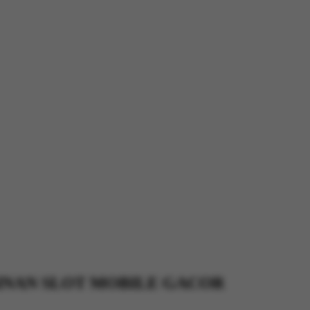
RMAINAN SLOT MOBILE GACOR