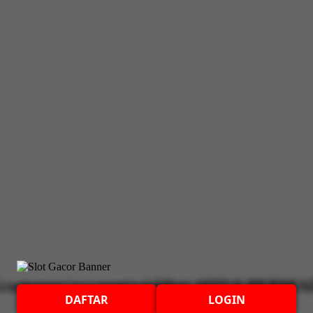
stomer/account/wishlist/ SITUS PE
DAFTAR
LOGIN