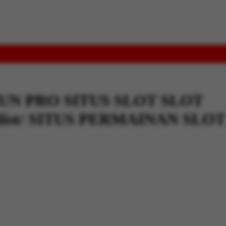
COR
SLOT GACOR
SLOT O
UN PRO SITUS SLOT SLOT
ishlist/ SITUS PERMAINAN S