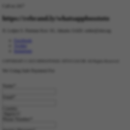
Call us 24/7
https://rebrand.ly/whatsappbosstoto
Jl. Letjen S. Parman Kav. 81, Jakarta 11420.
order@slot.ng
Facebook
Twitter
Instagram
COPYRIGHT © 2025 BINGOTOGEL SITUS GACOR. All Rights Reserved
We Using Safe Payment For
Name
*
Email
*
Country
Phone Number
*