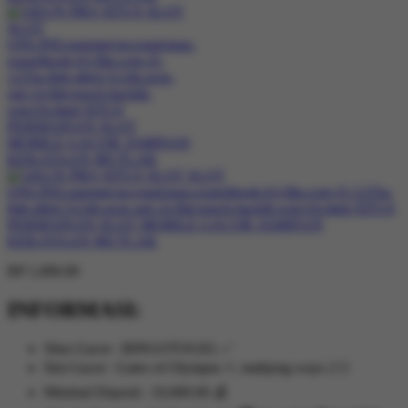
RP 1,000.00
INFORMASI:
Situs Gacor : BINGOTOGEL ✅
Slot Gacor : Gates of Olympus ⚡, mahjong ways 2 🀄
Minimal Deposit : 10,000.00 💰