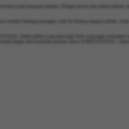
fokus pada kepuasan pemain. Dengan inovasi dan update terbaru, si
melalui berbagai perangkat, baik itu desktop maupun mobile. Anda d
GEL adalah pilihan yang tepat bagi Anda yang ingin merasakan sens
enjadi bagian dari komunitas pemain sukses di BINGOTOGEL. Segera d