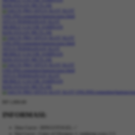
RP 1,000.00
INFORMASI:
Situs Gacor : BINGOTOGEL ✅
Slot Gacor : Gates of Olympus ⚡, mahjong ways 2 🀄