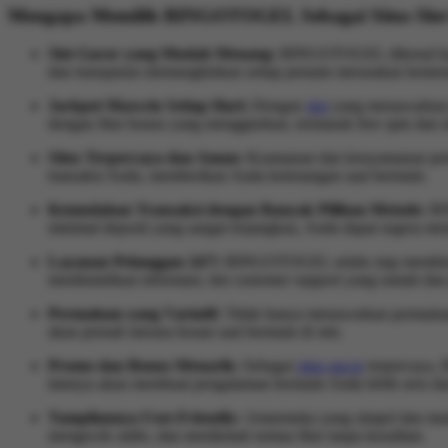
Mengapa Memilih BINGOTOGEL Sebagai Situs Slot 
Slot Gacor yang Mudah Menang:
BINGOTOGEL dikenal kar
dan transparan memungkinkan setiap pemain merasakan kemen
Jackpot Maxwin Setiap Hari:
Dengan
slot
yang menawarkan 
dengan fitur bonus yang menggiurkan, termasuk free spin dan 
Situs Terpercaya dan Aman:
Keamanan dan kenyamanan pemai
transaksi Anda, memberikan Anda ketenangan saat bermain.
Kemudahan Transaksi dengan Banyak Pilihan Metode:
BI
minimal deposit yang sangat terjangkau, Anda dapat segera mem
Layanan Pelanggan 24/7:
BINGOTOGEL selalu siap memberika
membutuhkan informasi, tim customer support yang ramah dan
Permainan yang Variatif:
Tidak hanya menawarkan permainan
akan pernah merasa bosan saat bermain di sini.
Promo dan Bonus Menarik:
Sebagai
situs gacor
terpercaya,
lainnya akan membuat pengalaman bermain Anda lebih seru d
Tampilannya User-Friendly:
Antarmuka yang simpel dan mud
mengecek saldo, dan menikmati semua fitur tanpa kesulitan.