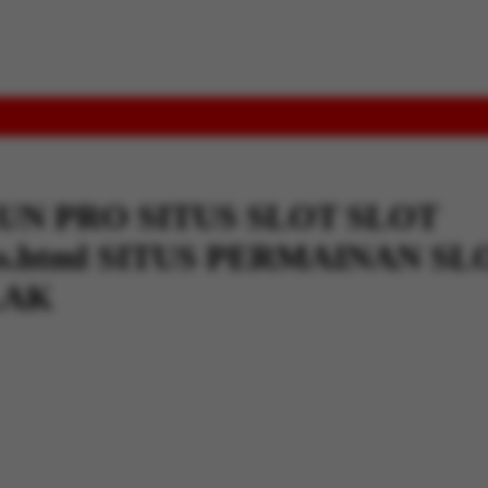
COR
SLOT GACOR
SLOT O
UN PRO SITUS SLOT SLOT
asus.html SITUS PERMAINAN 
LAK