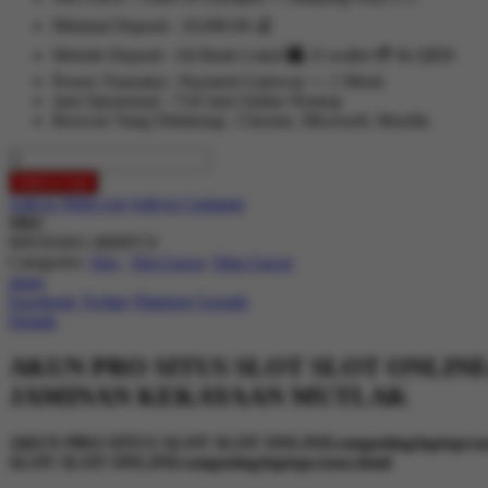
Minimal Deposit : 10,000.00 💰
Metode Deposit : All Bank Lokal 🏧, E-wallet 💳 & QRIS
Proses Transaksi : Payment Gateway +- 1 Menit
Jam Oprasional : 7/24 Jam Online Nontop
Browser Yang Didukung : Chrome, Microsoft, Mozilla
Add to Cart
Add to Wish List
Add to Compare
SKU
90NX04S1-M00FC0
Categories:
Slot
,
Slot Gacor
,
Situs Gacor
share
Facebook
Twitter
Pinterest
Google
Details
AKUN PRO SITUS SLOT SLOT ONLINEc
JAMINAN KEKAYAAN MUTLAK
AKUN PRO SITUS SLOT SLOT ONLINEcomputing/laptops/asus.htm
SLOT SLOT ONLINEcomputing/laptops/asus.html