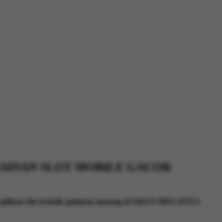
ERMAINAN SLOT MOBILE GACOR
aplikasi slot terbaik jaminan menang di AKUN PRO SITUS