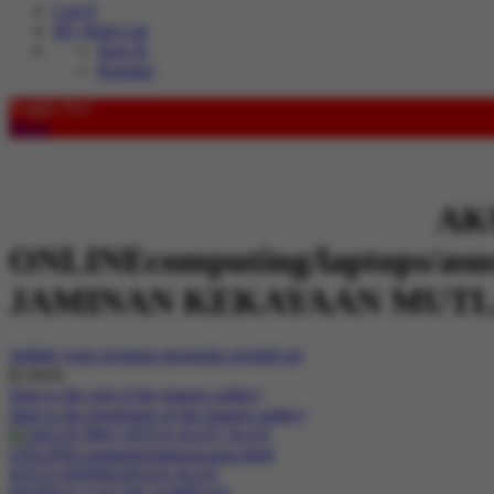
Cart
0
My Wish List
Sign In
Register
Toggle Nav
Menu
BINGOTOGEL
SITUS GA
SLOT GACOR HARI INI
AK
ONLINEcomputing/laptops/
JAMINAN KEKAYAAN MUT
Jadilah yang pertama mengulas produk ini
In stock
Skip to the end of the images gallery
Skip to the beginning of the images gallery