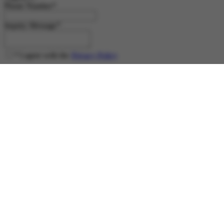
Phone Number
*
Inquiry Message
*
*
I agree with the
Privacy Policy