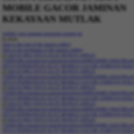
MOBILE GACOR JAMINAN
KEKAYAAN MUTLAK
Jadilah yang pertama mengulas produk ini
In stock
Skip to the end of the images gallery
Skip to the beginning of the images gallery