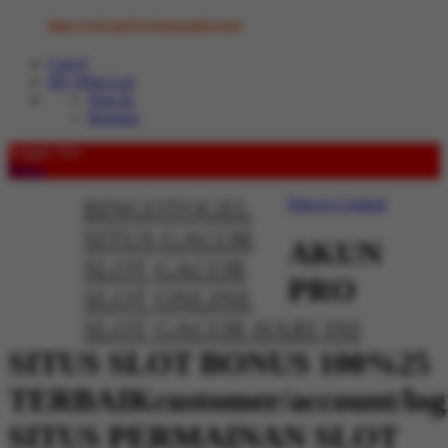
https://rebrand.ly/whatsappbosstoto
Cart
0
My Wish List
Sign In
Register
Toggle Nav
Menu
BINGOTOGEL
Skip to Content
SITUS GACOR
AKUN
SLOT GACOR
PRO
SLOT ONLINE
SLOT GACOR HARI INI
SITUS SLOT BONUS 100%25
TERBAIKcustomer/account/
SITUS PERMAINAN SLOT