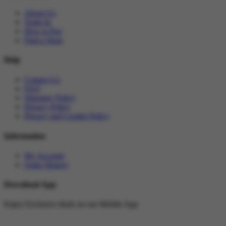
About Us
Trade In
How to Pay
Find a Store
Help
Contact Us
FAQ
Warranty Policy
Privacy Policy
Privacy and Cookie Policy
Information
My Account
Order History
Download App
Enjoy Exclusive deals on our Mobile App