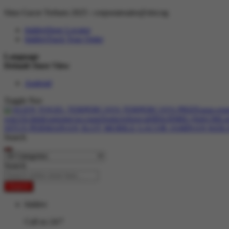
Situs Gacor Terbaru 2025 :
corporatesales@slot.ng
hidden
Store Locator
hidden
Track Your Order
Language
Default Store View
Android
Toggle Nav
Search
Search
Search
hidden
Call us 24/7