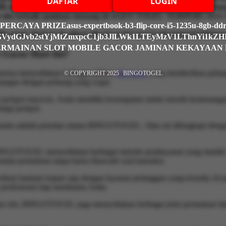
DAFTAR
LOGIN
6Ly9zbG90Lm5nL2luZGV4LnBocC9hc3VzLWV4cGVydGJvb2stYj
aplikasi slot terbaik jaminan menang di AGEN TOGEL TERPERCAY
 PRIZEasus-expertbook-b3-flip-core-i5-1235u-8gb-ddr4-512
6Ly9zbG90Lm5nL2luZGV4LnBocC9hc3VzLWV4cGVydGJvb2stYj
WV4cGVydGJvb2stYjMtZmxpcC1jb3JlLWk1LTEyMzV1LThnYi1
PERMAINAN SLOT MOBILE GACOR JAMINAN KEKAYAAN
Gacor Hari Ini?
ena menyediakan berbagai pilihan
slot gacor
yang memberikan peluang
© COPYRIGHT 2025
|
BINGOTOGEL
angan dengan peluang yang wajar.
jackpot maxwin, Anda memiliki kesempatan untuk meraih kemenang
mega jackpot.
n adalah prioritas utama BINGOTOGEL. Situs ini dilengkapi dengan 
NGOTOGEL menyediakan berbagai metode pembayaran yang mudah dan c
ulai permainan tanpa harus khawatir soal transaksi.
n bantuan kapan saja dengan layanan pelanggan yang tersedia 24 jam
 profesional siap membantu Anda.
 slot, BINGOTOGEL juga menyediakan berbagai jenis permainan lainny