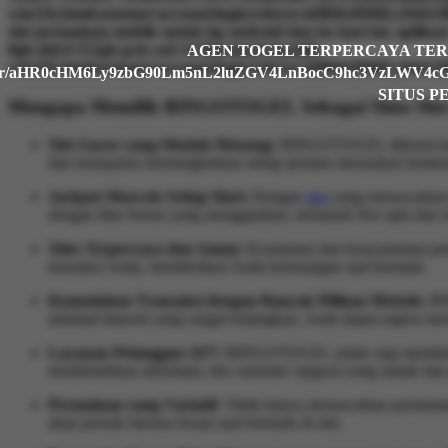
win11h.htmlcustomer/account/login/referer/aHR0cHM
slot permainan mobile untuk hp android dan ios hari ini, 
8gb-ddr4-512gb-pcie-ssd-14-fhd-touch-backlit-
AGEN TOGEL TERPERCAYA TERPERCAYA
win11h.htmlcustomer/account/login/referer/aHR0cHM
n/referer/aHR0cHM6Ly9zbG90Lm5nL2luZGV4LnBocC9hc3VzL
SITUS 
Mengapa Memilih BINGOTOGEL Sebagai Situs Slot 
Slot Gacor yang Mudah Menang:
BINGOTOGEL dikenal kar
dan transparan memungkinkan setiap pemain merasakan kemen
Jackpot Maxwin Setiap Hari:
Dengan
slot
yang menawarkan 
dengan fitur bonus yang menggiurkan, termasuk free spin dan 
Situs Terpercaya dan Aman:
Keamanan dan kenyamanan pemai
transaksi Anda, memberikan Anda ketenangan saat bermain.
Kemudahan Transaksi dengan Banyak Pilihan Metode:
BI
minimal deposit yang sangat terjangkau, Anda dapat segera mem
Layanan Pelanggan 24/7:
BINGOTOGEL selalu siap memberika
membutuhkan informasi, tim customer support yang ramah dan
Permainan yang Variatif:
Tidak hanya menawarkan permainan
akan pernah merasa bosan saat bermain di sini.