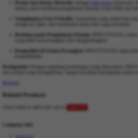
Promo dan Bonus Menarik:
Sebagai
situs gacor
terpercaya,
lainnya akan membuat pengalaman bermain Anda lebih seru d
Tampilannya User-Friendly:
Antarmuka yang simpel dan mud
mengecek saldo, dan menikmati semua fitur tanpa kesulitan.
Berfokus pada Pengalaman Pemain:
BINGOTOGEL selalu ber
yang lebih menyenangkan dan menguntungkan.
Kompatibel di Semua Perangkat:
BINGOTOGEL dapat diakses 
kompatibilitas.
Kesimpulan:
Dengan segudang keuntungan yang ditawarkan, BINGOTO
dan jackpot yang menggiurkan. Jangan lewatkan kesempatan untuk m
Reviews
Related Products
Check items to add to the cart or
select all
Company Info
About Us