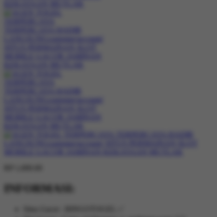
RP 1,000.00
INFORMASI:
Situs Gacor : BINGOTOGEL ✅