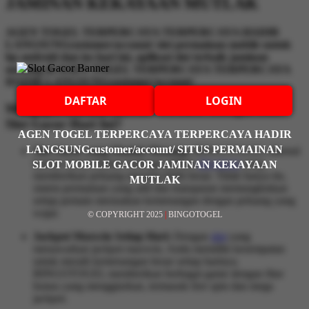
JAMINAN KEKAYAAN MUTLAK
AGEN TOGEL TERPERCAYA TERPERCAYA HADIR
LANGSUNGcustomer/account/ slot permainan mobile untuk
hp android dan ios hari ini, aplikasi slot terbaik jaminan
menang di AGEN TOGEL TERPERCAYA TERPERCAYA
HADIR LANGSUNGcustomer/account/
DAFTAR
LOGIN
Mengapa Memilih BINGOTOGEL Sebagai Situs
Slot Gacor Hari Ini?
AGEN TOGEL TERPERCAYA TERPERCAYA HADIR
LANGSUNGcustomer/account/ SITUS PERMAINAN
Slot Gacor yang Mudah Menang:
BINGOTOGEL dikenal
karena menyediakan berbagai pilihan
slot gacor
yang
SLOT MOBILE GACOR JAMINAN KEKAYAAN
memberikan peluang menang lebih besar. Tidak hanya itu,
MUTLAK
sistem permainan yang adil dan transparan memungkinkan
setiap pemain merasakan kemenangan dengan peluang yang
wajar.
© COPYRIGHT 2025
|
BINGOTOGEL
Jackpot Maxwin Setiap Hari:
Dengan
slot
yang
menawarkan jackpot maxwin, Anda memiliki kesempatan
untuk meraih kemenangan besar setiap harinya.
BINGOTOGEL memberikan berbagai game dengan fitur
bonus yang menggiurkan, termasuk free spin dan mega
jackpot.