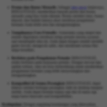
Promo dan Bonus Menarik:
Sebagai
situs gacor
terpercaya,
BINGOTOGEL memberikan banyak promo dan bonus
menarik yang bisa Anda nikmati. Bonus member baru, bonus
deposit, dan hadiah lainnya akan membuat pengalaman
bermain Anda lebih seru dan menguntungkan.
Tampilannya User-Friendly:
Antarmuka yang simpel dan
mudah digunakan membuat setiap pemain merasa nyaman
saat menjelajahi situs ini. Anda dapat dengan mudah memilih
game favorit, mengecek saldo, dan menikmati semua fitur
tanpa kesulitan.
Berfokus pada Pengalaman Pemain:
BINGOTOGEL
selalu berfokus pada kepuasan pemain. Dengan inovasi dan
update terbaru, situs ini terus berkembang untuk memberikan
pengalaman bermain yang lebih menyenangkan dan
menguntungkan.
Kompatibel di Semua Perangkat:
BINGOTOGEL dapat
diakses melalui berbagai perangkat, baik itu desktop maupun
mobile. Anda dapat bermain kapan saja dan di mana saja
tanpa harus khawatir soal kompatibilitas.
Kesimpulan:
Dengan segudang keuntungan yang ditawarkan,