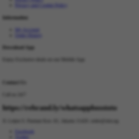
Privacy and Cookie Policy
Information
My Account
Order History
Download App
Enjoy Exclusive deals on our Mobile App
Contact Us
Call us 24/7
https://rebrand.ly/whatsappbosstoto
Jl. Letjen S. Parman Kav. 81, Jakarta 11420.
order@slot.ng
Facebook
Twitter