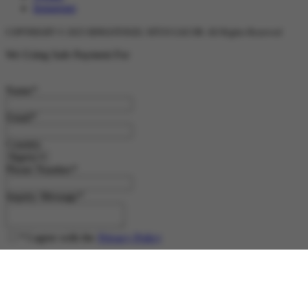
Instagram
COPYRIGHT © 2025 BINGOTOGEL SITUS GACOR. All Rights Reserved
We Using Safe Payment For
Name
*
Email
*
Country
Phone Number
*
Inquiry Message
*
*
I agree with the
Privacy Policy