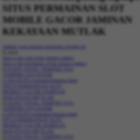
SITUS PERMAINAN SLOT
MOBILE GACOR JAMINAN
KEKAYAAN MUTLAK
Jadilah yang pertama mengulas produk ini
In stock
Skip to the end of the images gallery
Skip to the beginning of the images gallery