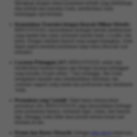
dilengkapi dengan sistem keamanan terbaik yang melindungi
data pribadi dan transaksi Anda, memberikan Anda
ketenangan saat bermain.
Kemudahan Transaksi dengan Banyak Pilihan Metode:
BINGOTOGEL menyediakan berbagai metode pembayaran
yang mudah dan cepat, termasuk transfer bank, e-wallet, dan
pulsa. Dengan minimal deposit yang sangat terjangkau, Anda
dapat segera memulai permainan tanpa harus khawatir soal
transaksi.
Layanan Pelanggan 24/7:
BINGOTOGEL selalu siap
memberikan bantuan kapan saja dengan layanan pelanggan
yang tersedia 24 jam sehari, 7 hari seminggu. Jika Anda
mengalami masalah atau membutuhkan informasi, tim
customer support yang ramah dan profesional siap membantu
Anda.
Permainan yang Variatif:
Tidak hanya menawarkan
permainan slot, BINGOTOGEL juga menyediakan berbagai
jenis permainan lainnya, termasuk togel, casino, dan banyak
lagi, sehingga Anda tidak akan pernah merasa bosan saat
bermain di sini.
Promo dan Bonus Menarik:
Sebagai
situs gacor
terpercaya,