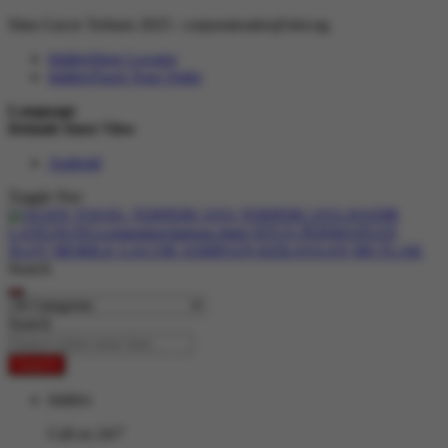
Situs Gacor Terbaru 2025 :
corporatesales@slot.ng
hidden
Store Locator
hidden
Track Your Order
Language
Default Store View
Android
Toggle Nav
Search
Search
Search
hidden
Call us 24/7