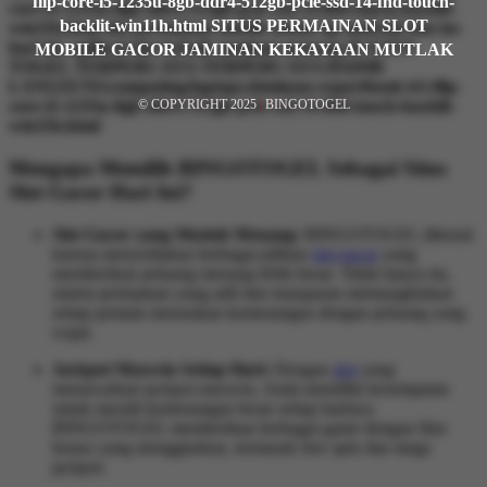
flip-core-i5-1235u-8gb-ddr4-512gb-pcie-ssd-14-fhd-touch-
core-i5-1235u-8gb-ddr4-512gb-pcie-ssd-14-fhd-touch-backlit-
backlit-win11h.html SITUS PERMAINAN SLOT
win11h.html slot permainan mobile untuk hp android dan ios
hari ini, aplikasi slot terbaik jaminan menang di AGEN
MOBILE GACOR JAMINAN KEKAYAAN MUTLAK
TOGEL TERPERCAYA TERPERCAYA HADIR
LANGSUNGcomputing/laptops.htmlasus-expertbook-b3-flip-
© COPYRIGHT 2025
|
BINGOTOGEL
core-i5-1235u-8gb-ddr4-512gb-pcie-ssd-14-fhd-touch-backlit-
win11h.html
Mengapa Memilih BINGOTOGEL Sebagai Situs
Slot Gacor Hari Ini?
Slot Gacor yang Mudah Menang:
BINGOTOGEL dikenal
karena menyediakan berbagai pilihan
slot gacor
yang
memberikan peluang menang lebih besar. Tidak hanya itu,
sistem permainan yang adil dan transparan memungkinkan
setiap pemain merasakan kemenangan dengan peluang yang
wajar.
Jackpot Maxwin Setiap Hari:
Dengan
slot
yang
menawarkan jackpot maxwin, Anda memiliki kesempatan
untuk meraih kemenangan besar setiap harinya.
BINGOTOGEL memberikan berbagai game dengan fitur
bonus yang menggiurkan, termasuk free spin dan mega
jackpot.