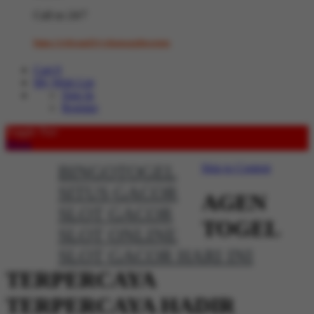
Call us 24/7
https://rebrand.ly/whatsappbosstoto
Cart
0
My Wish List
Sign In
Register
Toggle Nav
Menu
BINGOTOGEL
Skip to Content
SITUS GACOR
AGEN
SLOT GACOR
TOGEL
SLOT ONLINE
SLOT GACOR HARI INI
TERPERCAYA
TERPERCAYA HADIR