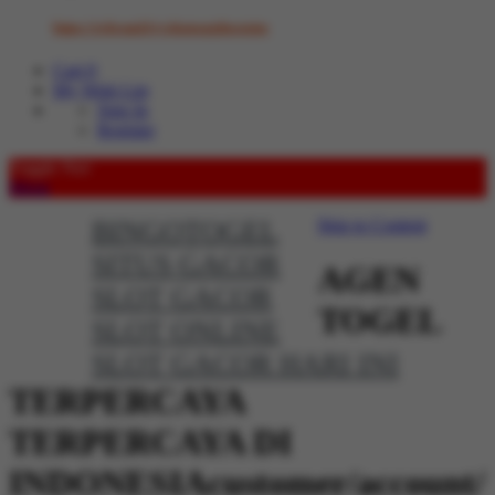
https://rebrand.ly/whatsappbosstoto
Cart
0
My Wish List
Sign In
Register
Toggle Nav
Menu
BINGOTOGEL
Skip to Content
SITUS GACOR
AGEN
SLOT GACOR
TOGEL
SLOT ONLINE
SLOT GACOR HARI INI
TERPERCAYA
TERPERCAYA DI
INDONESIAcustomer/account/