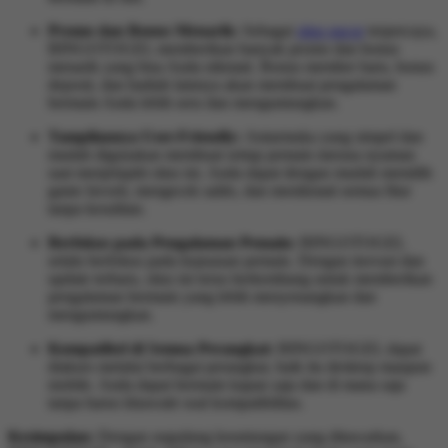
Promo dan Bonus Menarik:
Sebagai
situs gacor
terpercaya,
BINGOTOGEL memberikan banyak promo dan bonus
menarik yang bisa Anda nikmati. Bonus member baru, bonus
deposit, dan hadiah lainnya akan membuat pengalaman
bermain Anda lebih seru dan menguntungkan.
Tampilannya User-Friendly:
Antarmuka yang simpel dan
mudah digunakan membuat setiap pemain merasa nyaman
saat menjelajahi situs ini. Anda dapat dengan mudah memilih
game favorit, mengecek saldo, dan menikmati semua fitur
tanpa kesulitan.
Berfokus pada Pengalaman Pemain:
BINGOTOGEL
selalu berfokus pada kepuasan pemain. Dengan inovasi dan
update terbaru, situs ini terus berkembang untuk memberikan
pengalaman bermain yang lebih menyenangkan dan
menguntungkan.
Kompatibel di Semua Perangkat:
BINGOTOGEL dapat
diakses melalui berbagai perangkat, baik itu desktop maupun
mobile. Anda dapat bermain kapan saja dan di mana saja
tanpa harus khawatir soal kompatibilitas.
Kesimpulan:
Dengan segudang keuntungan yang ditawarkan,