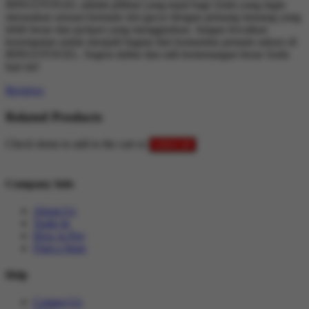
BINGOTOGEL adalah pilihan yang tepat bagi Anda yang ingin
merasakan sensasi bermain slot gacor dengan peluang menang yang
lebih besar dan jackpot yang menggiurkan. Jangan lewatkan
kesempatan untuk menjadi bagian dari komunitas pemain sukses di
BINGOTOGEL. Segera daftar dan raih kemenangan besar Anda
hari ini!
Reviews
Related Products
Check items to add to the cart or
select all
Company Info
About Us
Trade In
How to Pay
Find a Store
Help
Contact Us