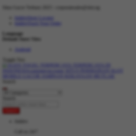
Situs Gacor Terbaru 2025 :
corporatesales@slot.ng
hidden
Store Locator
hidden
Track Your Order
Language
Default Store View
Android
Toggle Nav
Search
Search
Search
hidden
Call us 24/7