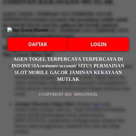
JAMINAN KEKAYAAN MUTLAK
AGEN TOGEL TERPERCAYA TERPERCAYA DI
INDONESIAcustomer/account/ slot permainan mobile untuk
hp android dan ios hari ini, aplikasi slot terbaik jaminan
menang di AGEN TOGEL TERPERCAYA TERPERCAYA
DI INDONESIAcustomer/account/
DAFTAR
LOGIN
Mengapa Memilih BINGOTOGEL Sebagai Situs
Slot Gacor Hari Ini?
AGEN TOGEL TERPERCAYA TERPERCAYA DI
INDONESIAcustomer/account/ SITUS PERMAINAN
Slot Gacor yang Mudah Menang:
BINGOTOGEL dikenal
karena menyediakan berbagai pilihan
slot gacor
yang
SLOT MOBILE GACOR JAMINAN KEKAYAAN
memberikan peluang menang lebih besar. Tidak hanya itu,
MUTLAK
sistem permainan yang adil dan transparan memungkinkan
setiap pemain merasakan kemenangan dengan peluang yang
wajar.
© COPYRIGHT 2025
|
BINGOTOGEL
Jackpot Maxwin Setiap Hari:
Dengan
slot
yang
menawarkan jackpot maxwin, Anda memiliki kesempatan
untuk meraih kemenangan besar setiap harinya.
BINGOTOGEL memberikan berbagai game dengan fitur
bonus yang menggiurkan, termasuk free spin dan mega
jackpot.