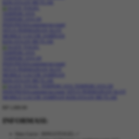
RP 1,000.00
INFORMASI:
Situs Gacor : BINGOTOGEL ✅