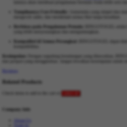
lainnya akan membuat pengalaman bermain Anda lebih seru d
Tampilannya User-Friendly:
Antarmuka yang simpel dan mud
mengecek saldo, dan menikmati semua fitur tanpa kesulitan.
Berfokus pada Pengalaman Pemain:
BINGOTOGEL selalu ber
yang lebih menyenangkan dan menguntungkan.
Kompatibel di Semua Perangkat:
BINGOTOGEL dapat diakses 
kompatibilitas.
Kesimpulan:
Dengan segudang keuntungan yang ditawarkan, BINGOTO
dan jackpot yang menggiurkan. Jangan lewatkan kesempatan untuk m
Reviews
Related Products
Check items to add to the cart or
select all
Company Info
About Us
Trade In