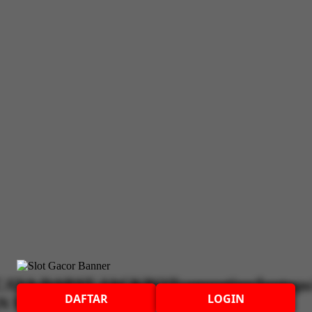
 DAPAT JACKPOTcomputing/laptops/
DAFTAR
LOGIN
AN MUTLAK