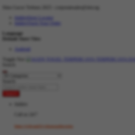
Situs Gacor Terbaru 2025 :
corporatesales@slot.ng
hidden
Store Locator
hidden
Track Your Order
Language
Default Store View
Android
Toggle Nav
Search
Search
Search
hidden
Call us 24/7
https://rebrand.ly/whatsappbosstoto