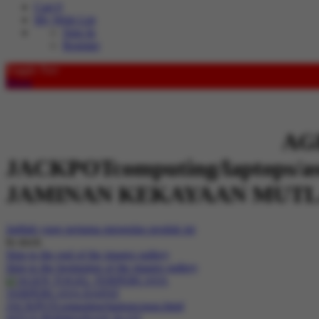
Cart
0
My Wish List
Sign In
Register
Toggle Nav
Menu
BINGOTOGEL
SITUS GA
SLOT GACOR HARI INI
AG
JACKPOTcomputing/laptops
JAMINAN KEKAYAAN MUT
Jadilah yang pertama mengulas produk ini
In stock
Skip to the end of the images gallery
Skip to the beginning of the images gallery