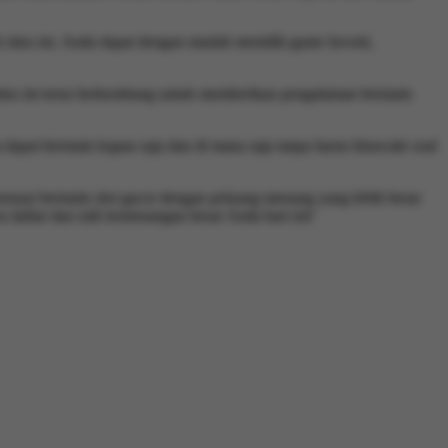
situs ini. Anda dapat dengan mudah memilih game favorit,
tus ini terus berkembang untuk memberikan pengalaman bermain
apat bermain kapan saja dan di mana saja tanpa harus khawatir soal
asi bermain slot gacor dengan peluang menang yang lebih besar
aftar dan raih kemenangan besar Anda hari ini!