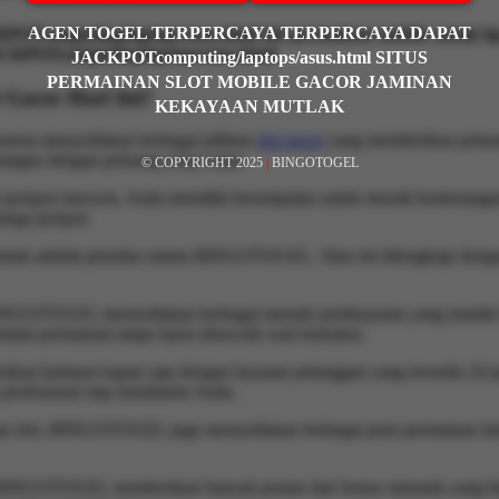
AGEN TOGEL TERPERCAYA TERPERCAYA DAPAT
/laptops/asus.html slot permainan mobile untuk hp android
Tcomputing/laptops/asus.html
JACKPOTcomputing/laptops/asus.html SITUS
PERMAINAN SLOT MOBILE GACOR JAMINAN
Gacor Hari Ini?
KEKAYAAN MUTLAK
ena menyediakan berbagai pilihan
slot gacor
yang memberikan peluang
angan dengan peluang yang wajar.
© COPYRIGHT 2025
|
BINGOTOGEL
jackpot maxwin, Anda memiliki kesempatan untuk meraih kemenang
mega jackpot.
n adalah prioritas utama BINGOTOGEL. Situs ini dilengkapi dengan 
NGOTOGEL menyediakan berbagai metode pembayaran yang mudah dan c
ulai permainan tanpa harus khawatir soal transaksi.
n bantuan kapan saja dengan layanan pelanggan yang tersedia 24 jam
 profesional siap membantu Anda.
 slot, BINGOTOGEL juga menyediakan berbagai jenis permainan lainny
 BINGOTOGEL memberikan banyak promo dan bonus menarik yang bisa