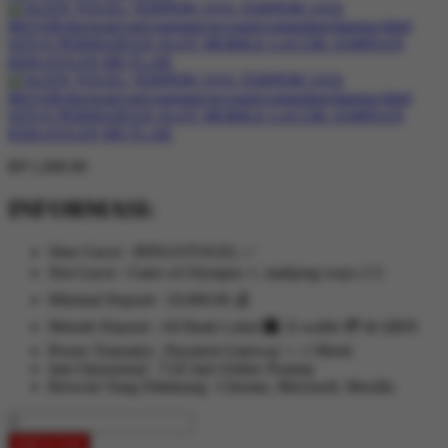
RP 1,000.00
INFORMASI:
Situs Gacor : BINGOTOGEL ✅
Slot Gacor : Gates of Olympus ⚡, mahjong ways 2 🀄
Minimal Deposit : 10,000.00 💰
Metode Deposit : All Bank Lokal 🏧, E-wallet 💳 & QRIS
Proses Transaksi : Payment Gateway +- 1 Menit
Jam Oprasional : 7/24 Jam Online Nontop
Browser Yang Didukung : Chrome, Microsoft, Mozilla
Add to Cart