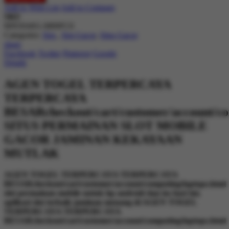
Add to Wish List
Add to Compare
SKU
90NX04S1-M00FC0
Categories:
Slot
,
Slot Gacor
,
Situs Gacor
share
Facebook
Twitter
Pinterest
Google
Details
AGEN TOGEL TERPERCAYA
TERPERCAYA
BESARcheckout/cart/customer/account/co
SITUS PERMAINAN SLOT MOBILE
GACOR JAMINAN KEKAYAAN
MUTLAK
AGEN TOGEL TERPERCAYA TERPERCAYA
BESARcheckout/cart/customer/account/computing/laptops.html
slot permainan mobile untuk hp android dan ios hari ini,
aplikasi slot terbaik jaminan menang di AGEN TOGEL
TERPERCAYA TERPERCAYA
BESARcheckout/cart/customer/account/computing/laptops.html