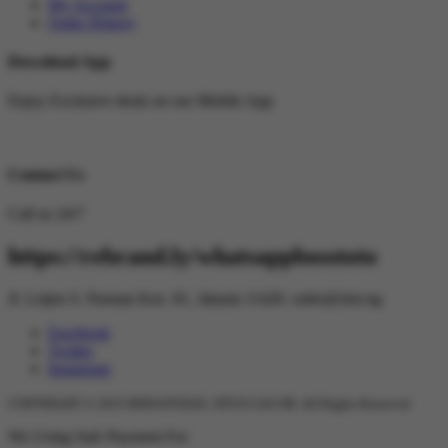
My Account
Order History
Download App
Enjoy Exclusive deals on our Mobile App
Contact Us
Call us 24/7
https://rebrand.ly/whatsappbosstoto
Jl. Letjen S. Parman Kav. 81, Jakarta 11420.
order@slot.ng
Facebook
Twitter
Instagram
COPYRIGHT © 2025 BINGOTOGEL SITUS GACOR. All Rights Reserved
We Using Safe Payment For