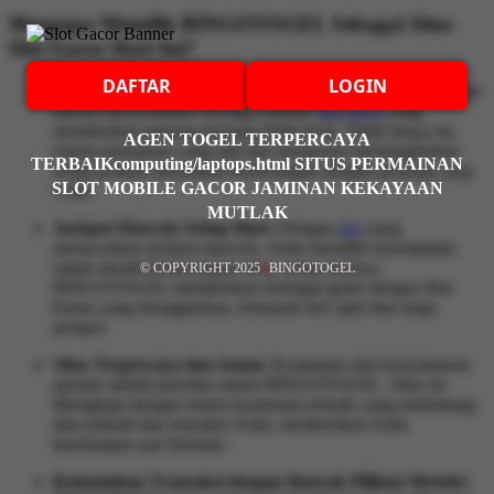
Mengapa Memilih BINGOTOGEL Sebagai Situs
Slot Gacor Hari Ini?
DAFTAR
LOGIN
Slot Gacor yang Mudah Menang:
BINGOTOGEL dikenal
karena menyediakan berbagai pilihan
slot gacor
yang
memberikan peluang menang lebih besar. Tidak hanya itu,
AGEN TOGEL TERPERCAYA
sistem permainan yang adil dan transparan memungkinkan
TERBAIKcomputing/laptops.html SITUS PERMAINAN
setiap pemain merasakan kemenangan dengan peluang yang
SLOT MOBILE GACOR JAMINAN KEKAYAAN
wajar.
MUTLAK
Jackpot Maxwin Setiap Hari:
Dengan
slot
yang
menawarkan jackpot maxwin, Anda memiliki kesempatan
untuk meraih kemenangan besar setiap harinya.
© COPYRIGHT 2025
|
BINGOTOGEL
BINGOTOGEL memberikan berbagai game dengan fitur
bonus yang menggiurkan, termasuk free spin dan mega
jackpot.
Situs Terpercaya dan Aman:
Keamanan dan kenyamanan
pemain adalah prioritas utama BINGOTOGEL. Situs ini
dilengkapi dengan sistem keamanan terbaik yang melindungi
data pribadi dan transaksi Anda, memberikan Anda
ketenangan saat bermain.
Kemudahan Transaksi dengan Banyak Pilihan Metode: