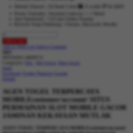
Metode Deposit : All Bank Lokal 🏧, E-wallet 💳 & QRIS
Proses Transaksi : Payment Gateway +- 1 Menit
Jam Oprasional : 7/24 Jam Online Nontop
Browser Yang Didukung : Chrome, Microsoft, Mozilla
Add to Cart
Add to Wish List
Add to Compare
SKU
90NX04S1-M00FC0
Categories:
Slot
,
Slot Gacor
,
Situs Gacor
share
Facebook
Twitter
Pinterest
Google
Details
AGEN TOGEL TERPERCAYA
MOBILEcustomer/account/ SITUS
PERMAINAN SLOT MOBILE GACOR
JAMINAN KEKAYAAN MUTLAK
AGEN TOGEL TERPERCAYA MOBILEcustomer/account/