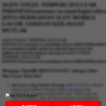
AGEN TOGEL TERPERCAYA LUAR
INDONESIAcustomer/account/login/
SITUS PERMAINAN SLOT MOBILE
GACOR JAMINAN KEKAYAAN
MUTLAK
AGEN TOGEL TERPERCAYA LUAR
INDONESIAcustomer/account/login/referer/aHR0cHM6
slot permainan mobile untuk hp android dan ios hari ini,
aplikasi slot terbaik jaminan menang di AGEN TOGEL
TERPERCAYA LUAR
INDONESIAcustomer/account/login/referer/aHR0cHM6
Mengapa Memilih BINGOTOGEL Sebagai Situs
Slot Gacor Hari Ini?
Slot Gacor yang Mudah Menang:
BINGOTOGEL dikenal
karena menyediakan berbagai pilihan
slot gacor
yang
memberikan peluang menang lebih besar. Tidak hanya itu,
sistem permainan yang adil dan transparan memungkinkan
setiap pemain merasakan kemenangan dengan peluang yang