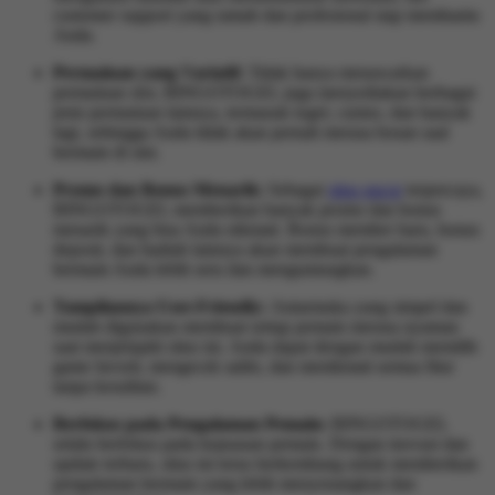
customer support yang ramah dan profesional siap membantu
Anda.
Permainan yang Variatif:
Tidak hanya menawarkan
permainan slot, BINGOTOGEL juga menyediakan berbagai
jenis permainan lainnya, termasuk togel, casino, dan banyak
lagi, sehingga Anda tidak akan pernah merasa bosan saat
bermain di sini.
Promo dan Bonus Menarik:
Sebagai
situs gacor
terpercaya,
BINGOTOGEL memberikan banyak promo dan bonus
menarik yang bisa Anda nikmati. Bonus member baru, bonus
deposit, dan hadiah lainnya akan membuat pengalaman
bermain Anda lebih seru dan menguntungkan.
Tampilannya User-Friendly:
Antarmuka yang simpel dan
mudah digunakan membuat setiap pemain merasa nyaman
saat menjelajahi situs ini. Anda dapat dengan mudah memilih
game favorit, mengecek saldo, dan menikmati semua fitur
tanpa kesulitan.
Berfokus pada Pengalaman Pemain:
BINGOTOGEL
selalu berfokus pada kepuasan pemain. Dengan inovasi dan
update terbaru, situs ini terus berkembang untuk memberikan
pengalaman bermain yang lebih menyenangkan dan