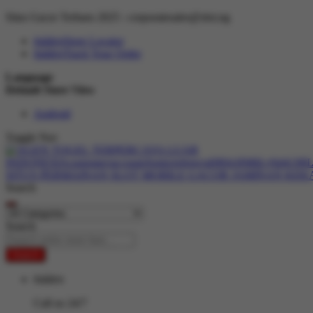
Situs Gacor Terbaru 2025 :
corporatesales@slot.ng
hidden
Store Locator
hidden
Track Your Order
Language
Default Store View
Android
Toggle Nav
Search
Search
Search
hidden
Call us 24/7