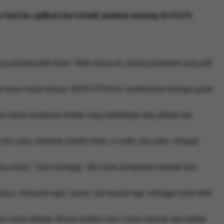
 ini, aplikasi slot terbaik jaminan menang di AGEN
 menang lebih besar. Tidak hanya itu, sistem permainan yang adil
an besar setiap harinya. BINGOTOGEL memberikan berbagai game
sistem keamanan terbaik yang melindungi data pribadi dan
epat, termasuk transfer bank, e-wallet, dan pulsa. Dengan
 sehari, 7 hari seminggu. Jika Anda mengalami masalah atau
a, termasuk togel, casino, dan banyak lagi, sehingga Anda tidak
 Anda nikmati. Bonus member baru, bonus deposit, dan hadiah