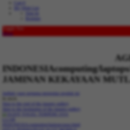
Cart
0
My Wish List
Sign In
Register
Toggle Nav
Menu
BINGOTOGEL
SITUS GA
SLOT GACOR HARI INI
AG
INDONESIAcomputing/lapto
JAMINAN KEKAYAAN MUT
Jadilah yang pertama mengulas produk ini
In stock
Skip to the end of the images gallery
Skip to the beginning of the images gallery