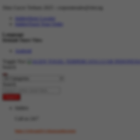
Situs Gacor Terbaru 2025 :
corporatesales@slot.ng
hidden
Store Locator
hidden
Track Your Order
Language
Default Store View
Android
Toggle Nav
Search
Search
Search
hidden
Call us 24/7
https://rebrand.ly/whatsappbosstoto