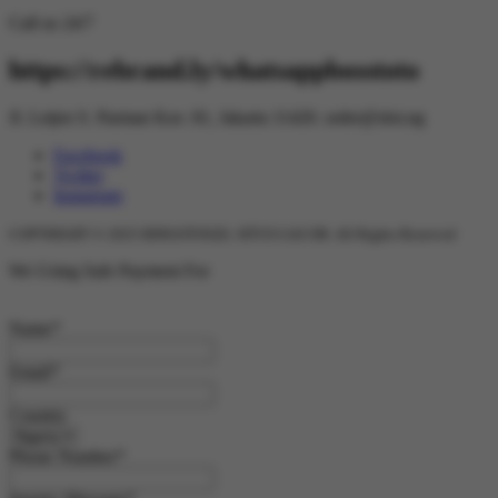
Call us 24/7
https://rebrand.ly/whatsappbosstoto
Jl. Letjen S. Parman Kav. 81, Jakarta 11420.
order@slot.ng
Facebook
Twitter
Instagram
COPYRIGHT © 2025 BINGOTOGEL SITUS GACOR. All Rights Reserved
We Using Safe Payment For
Name
*
Email
*
Country
Phone Number
*