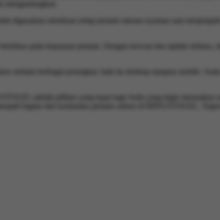
an menguntungkan.
ah digunakan membuat setiap pemain merasa nyaman saat menjelajahi 
fokus pada kepuasan pemain. Dengan inovasi dan update terbaru, si
melalui berbagai perangkat, baik itu desktop maupun mobile. Anda d
GEL adalah pilihan yang tepat bagi Anda yang ingin merasakan sens
enjadi bagian dari komunitas pemain sukses di BINGOTOGEL. Segera d