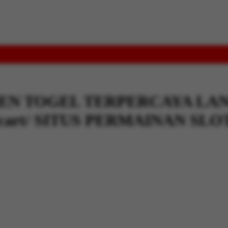
COR
SLOT GACOR
SLOT O
EN TOGEL TERPERCAYA LA
ut/cart/ SITUS PERMAINAN 