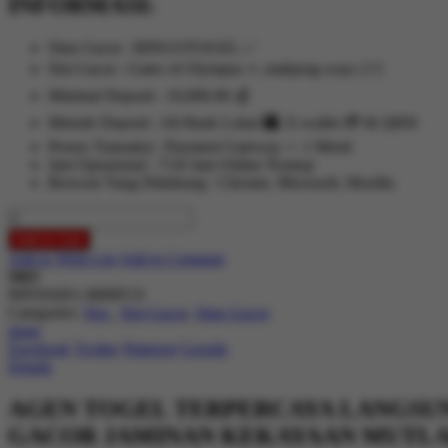
INFORMASI:
Situs Gacor : BINGOTOGEL ✅
Slot Gacor : Gates of Olympus ⚡, mahjong ways 2 🀄
Minimal Deposit : 10,000.00 💰
Metode Deposit : All Bank Lokal 🏧, E-wallet 💳 & QRIS
Proses Transaksi : Payment Gateway +- 1 Menit
Jam Oprasional : 7/24 Jam Online Nontop
Browser Yang Didukung : Chrome, Microsoft, Mozilla
Add to Cart
Add to Wish List
Add to Compare
SKU
90NX04S1-M00FC0
Categories:
Slot
,
Slot Gacor
,
Situs Gacor
share
Facebook
Twitter
Pinterest
Google
Details
AGEN TOGEL TERPERCAYA LANGSUNG B
GACOR JAMINAN KEKAYAAN MUTL