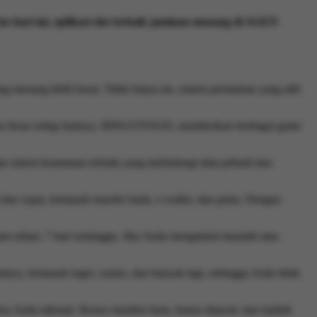
i ini, aplikasi slot terbaik jaminan menang di AGEN
 menang lebih besar. Tidak hanya itu, sistem permainan yang adil
an besar setiap harinya. BINGOTOGEL memberikan berbagai game
sistem keamanan terbaik yang melindungi data pribadi dan
epat, termasuk transfer bank, e-wallet, dan pulsa. Dengan
 sehari, 7 hari seminggu. Jika Anda mengalami masalah atau
a, termasuk togel, casino, dan banyak lagi, sehingga Anda tidak
 Anda nikmati. Bonus member baru, bonus deposit, dan hadiah