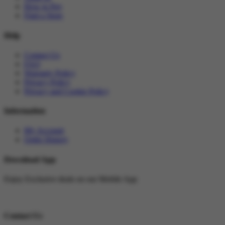
How to Pay
Find a Store
Help
Contact Us
FAQ
Warranty Policy
Privacy Policy
Privacy and Cookie Policy
Information
My Account
Order History
Download App
Enjoy Exclusive deals on our Mobile App
Contact Us