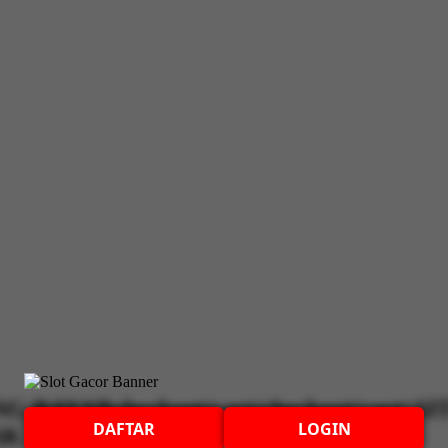
AYARcheckout/cart/checkout/cart/ 
DAFTAR
LOGIN
AK