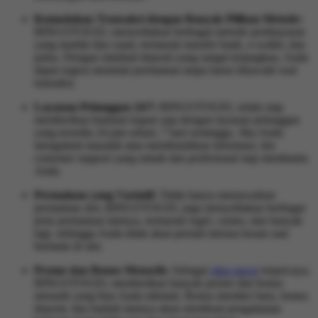
Kemudahan Transaksi dengan Banyak Pilihan Metode:
BINGOTOGEL menyediakan berbagai metode pembayaran
yang mudah dan cepat, termasuk transfer bank, e-wallet, dan
pulsa. Dengan minimal deposit yang sangat terjangkau, Anda
dapat segera memulai permainan tanpa harus khawatir soal
transaksi.
Layanan Pelanggan 24/7:
BINGOTOGEL selalu siap
memberikan bantuan kapan saja dengan layanan pelanggan
yang tersedia 24 jam sehari, 7 hari seminggu. Jika Anda
mengalami masalah atau membutuhkan informasi, tim
customer support yang ramah dan profesional siap membantu
Anda.
Permainan yang Variatif:
Tidak hanya menawarkan
permainan slot, BINGOTOGEL juga menyediakan berbagai
jenis permainan lainnya, termasuk togel, casino, dan banyak
lagi, sehingga Anda tidak akan pernah merasa bosan saat
bermain di sini.
Promo dan Bonus Menarik:
Sebagai
situs gacor
terpercaya,
BINGOTOGEL memberikan banyak promo dan bonus
menarik yang bisa Anda nikmati. Bonus member baru, bonus
deposit, dan hadiah lainnya akan membuat pengalaman