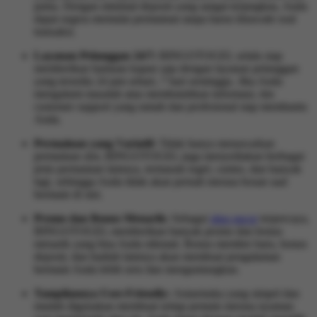
pulsa. Dengan minimal deposit yang sangat terjangkau, Anda
dapat segera memulai permainan tanpa harus khawatir soal
transaksi.
Layanan Pelanggan 24/7:
BINGOTOGEL selalu siap
memberikan bantuan kapan saja dengan layanan pelanggan
yang tersedia 24 jam sehari, 7 hari seminggu. Jika Anda
mengalami masalah atau membutuhkan informasi, tim
customer support yang ramah dan profesional siap membantu
Anda.
Permainan yang Variatif:
Tidak hanya menawarkan
permainan slot, BINGOTOGEL juga menyediakan berbagai
jenis permainan lainnya, termasuk togel, casino, dan banyak
lagi, sehingga Anda tidak akan pernah merasa bosan saat
bermain di sini.
Promo dan Bonus Menarik:
Sebagai
situs gacor
terpercaya,
BINGOTOGEL memberikan banyak promo dan bonus
menarik yang bisa Anda nikmati. Bonus member baru, bonus
deposit, dan hadiah lainnya akan membuat pengalaman
bermain Anda lebih seru dan menguntungkan.
Tampilannya User-Friendly:
Antarmuka yang simpel dan
mudah digunakan membuat setiap pemain merasa nyaman