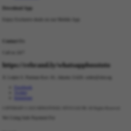
Download App
Enjoy Exclusive deals on our Mobile App
Contact Us
Call us 24/7
https://rebrand.ly/whatsappbosstoto
Jl. Letjen S. Parman Kav. 81, Jakarta 11420.
order@slot.ng
Facebook
Twitter
Instagram
COPYRIGHT © 2025 BINGOTOGEL SITUS GACOR. All Rights Reserved
We Using Safe Payment For