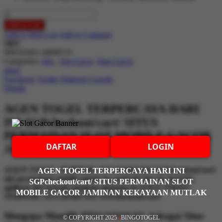
Add to Cart
Add to Wish List
Add to Compare
SKU
90NX04S1-M00FC0
Categories:
Slot
,
Slot Gacor
,
Situs Gacor
share
Facebook
Twitter
Pinterest
Google
Details
AGEN TOGEL TERPERCAYA HARI
INI SGPcheckout/cart/ SITUS
PERMAINAN SLOT MOBILE GACOR
DAFTAR
LOGIN
JAMINAN KEKAYAAN MUTLAK
AGEN TOGEL TERPERCAYA HARI INI SGPcheckout/cart/
AGEN TOGEL TERPERCAYA HARI INI
slot permainan mobile untuk hp android dan ios hari ini,
SGPcheckout/cart/ SITUS PERMAINAN SLOT
aplikasi slot terbaik jaminan menang di AGEN TOGEL
MOBILE GACOR JAMINAN KEKAYAAN MUTLAK
TERPERCAYA HARI INI SGPcheckout/cart/
Mengapa Memilih BINGOTOGEL Sebagai Situs
© COPYRIGHT 2025
|
BINGOTOGEL