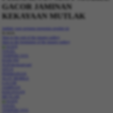
GACOR JAMINAN
KEKAYAAN MUTLAK
Jadilah yang pertama mengulas produk ini
In stock
Skip to the end of the images gallery
Skip to the beginning of the images gallery