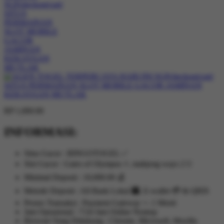
RP 1,000.00
INFORMASI:
Situs Gacor : BINGOTOGEL ✅
Slot Gacor : Gates of Olympus ⚡, mahjong ways 2 🀄
Minimal Deposit : 10,000.00 💰
Metode Deposit : All Bank Lokal 🏧, E-wallet 💳 & QRIS
Proses Transaksi : Payment Gateway +- 1 Menit
Jam Oprasional : 7/24 Jam Online Nontop
Browser Yang Didukung : Chrome, Microsoft, Mozilla