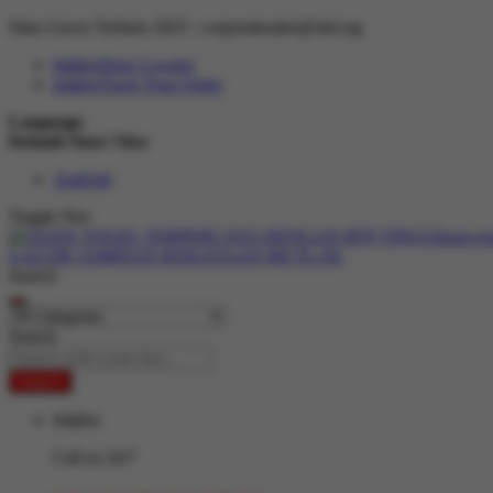
Situs Gacor Terbaru 2025 :
corporatesales@slot.ng
hidden
Store Locator
hidden
Track Your Order
Language
Default Store View
Android
Toggle Nav
Search
Search
Search
hidden
Call us 24/7