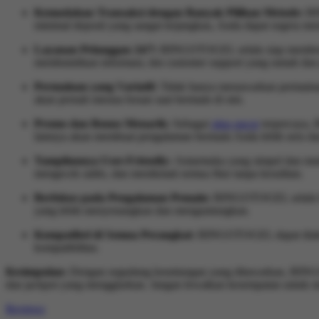
Kemudahan Transaksi dengan Banyak Pilihan Metode:
BI
minimal deposit yang sangat terjangkau, Anda dapat segera mem
Layanan Pelanggan 24/7:
BINGOTOGEL selalu siap memberika
membutuhkan informasi, tim customer support yang ramah dan
Permainan yang Variatif:
Tidak hanya menawarkan permainan
akan pernah merasa bosan saat bermain di sini.
Promo dan Bonus Menarik:
Sebagai
situs gacor
terpercaya,
lainnya akan membuat pengalaman bermain Anda lebih seru d
Tampilannya User-Friendly:
Antarmuka yang simpel dan mud
mengecek saldo, dan menikmati semua fitur tanpa kesulitan.
Berfokus pada Pengalaman Pemain:
BINGOTOGEL selalu ber
yang lebih menyenangkan dan menguntungkan.
Kompatibel di Semua Perangkat:
BINGOTOGEL dapat diakses 
kompatibilitas.
Kesimpulan:
Dengan segudang keuntungan yang ditawarkan, BINGOTO
dan jackpot yang menggiurkan. Jangan lewatkan kesempatan untuk m
Reviews