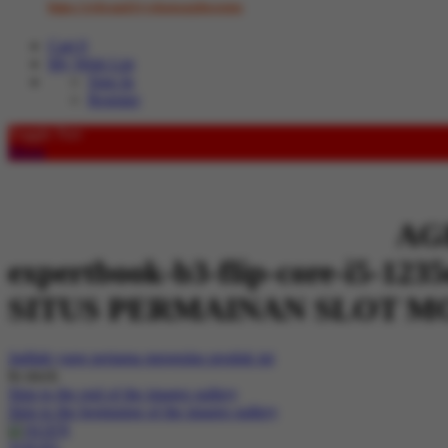
https://rebrand.ly/whatsappbosstoto
Cart
0
My Wish List
Sign In
Register
Toggle Nav
Menu
BINGOTOGEL
SITUS GA
SLOT GACOR HARI INI
AG
expertbook-b3-flip-core-i5-123
SITUS PERMAINAN SLOT 
Jadilah yang pertama mengulas produk ini
In stock
Skip to the end of the images gallery
Skip to the beginning of the images gallery