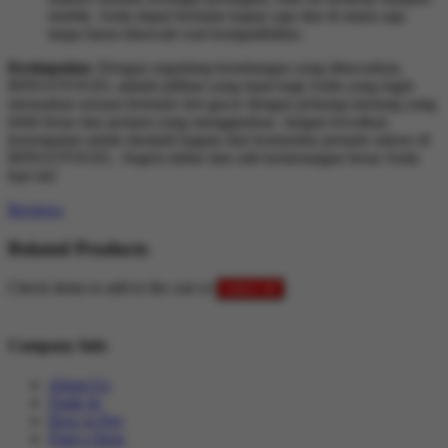
mobile. Anda dapat bermain kapan saja dan di mana saja
tanpa harus khawatir soal kompatibilitas.
Kesimpulan:
Dengan segudang keuntungan yang ditawarkan,
BINGOTOGEL adalah pilihan yang tepat bagi Anda yang ingin
merasakan sensasi bermain slot gacor dengan peluang menang yang
lebih besar dan jackpot yang menggiurkan. Jangan lewatkan
kesempatan untuk menjadi bagian dari komunitas pemain sukses di
BINGOTOGEL. Segera daftar dan raih kemenangan besar Anda
hari ini!
Reviews
Related Products
Check items to add to the cart or
select all
Company Info
About Us
Trade In
How to Pay
Find a Store