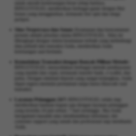
untuk meraih kemenangan besar setiap harinya.
BINGOTOGEL memberikan berbagai game dengan fitur
bonus yang menggiurkan, termasuk free spin dan mega
jackpot.
Situs Terpercaya dan Aman:
Keamanan dan kenyamanan
pemain adalah prioritas utama BINGOTOGEL. Situs ini
dilengkapi dengan sistem keamanan terbaik yang melindungi
data pribadi dan transaksi Anda, memberikan Anda
ketenangan saat bermain.
Kemudahan Transaksi dengan Banyak Pilihan Metode:
BINGOTOGEL menyediakan berbagai metode pembayaran
yang mudah dan cepat, termasuk transfer bank, e-wallet, dan
pulsa. Dengan minimal deposit yang sangat terjangkau, Anda
dapat segera memulai permainan tanpa harus khawatir soal
transaksi.
Layanan Pelanggan 24/7:
BINGOTOGEL selalu siap
memberikan bantuan kapan saja dengan layanan pelanggan
yang tersedia 24 jam sehari, 7 hari seminggu. Jika Anda
mengalami masalah atau membutuhkan informasi, tim
customer support yang ramah dan profesional siap membantu
Anda.