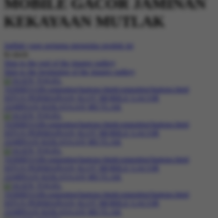
MOBILE GACOR JAMINAN
KEKAYAAN MUTLAK
Jadilah yang pertama mengulas produk ini
In stock
Skip to the end of the images gallery
Skip to the beginning of the images gallery