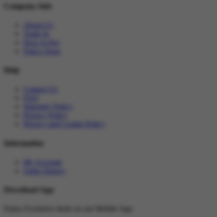
Company Info
About Us
Trade In
How to Pay
Find a Store
Help
Contact Us
FAQ
Warranty Policy
Privacy Policy
Privacy and Cookie Policy
Information
My Account
Order History
Download App
Enjoy Exclusive deals on our Mobile App