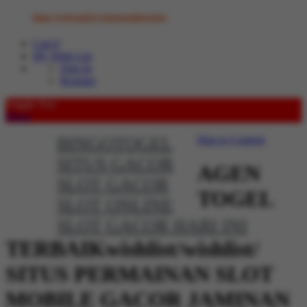
https://rebrand.ly/whatsappbosstoto
Cart
0
My Wish List
Sign In
Register
Toggle Nav
Menu
BINGOTOGEL
Skip to Content
SITUS GACOR
AGEN
SLOT GACOR
TOGEL
SLOT ONLINE
SLOT GACOR HARI INI
TERBAIKwishlist/wishlist/
SITUS PERMAINAN SLOT
MOBILE GACOR JAMINAN