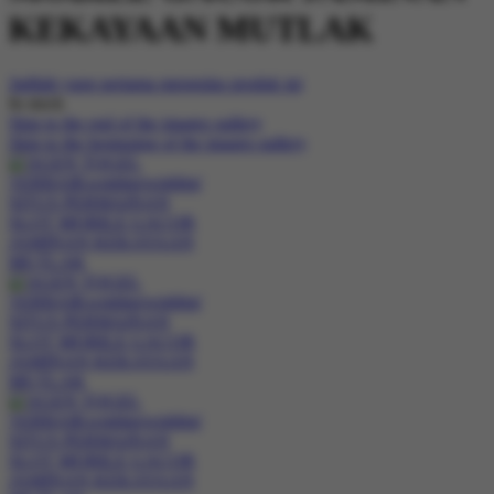
KEKAYAAN MUTLAK
Jadilah yang pertama mengulas produk ini
In stock
Skip to the end of the images gallery
Skip to the beginning of the images gallery