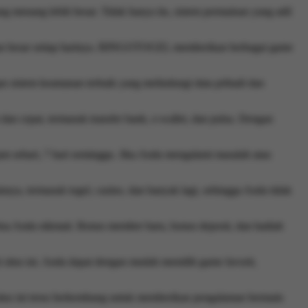
 menang lebih besar. Tidak hanya itu, sistem permainan yang adil
an besar setiap harinya. BINGOTOGEL memberikan berbagai game
sistem keamanan terbaik yang melindungi data pribadi dan
epat, termasuk transfer bank, e-wallet, dan pulsa. Dengan
 sehari, 7 hari seminggu. Jika Anda mengalami masalah atau
a, termasuk togel, casino, dan banyak lagi, sehingga Anda tidak
 Anda nikmati. Bonus member baru, bonus deposit, dan hadiah
situs ini. Anda dapat dengan mudah memilih game favorit,
tus ini terus berkembang untuk memberikan pengalaman bermain