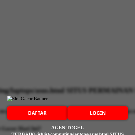
ing/laptops/asus.html SITUS PERMAI
 permainan mobile untuk hp android dan ios hari ini, aplikas
DAFTAR
LOGIN
AGEN TOGEL
Gacor Hari Ini?
TERBAIKwishlist/computing/laptops/asus.html SITUS