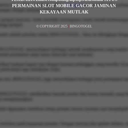
ena menyediakan berbagai pilihan
slot gacor
yang memberikan peluang
PERMAINAN SLOT MOBILE GACOR JAMINAN
angan dengan peluang yang wajar.
KEKAYAAN MUTLAK
jackpot maxwin, Anda memiliki kesempatan untuk meraih kemenang
mega jackpot.
© COPYRIGHT 2025
|
BINGOTOGEL
n adalah prioritas utama BINGOTOGEL. Situs ini dilengkapi dengan 
NGOTOGEL menyediakan berbagai metode pembayaran yang mudah dan c
ulai permainan tanpa harus khawatir soal transaksi.
n bantuan kapan saja dengan layanan pelanggan yang tersedia 24 jam
 profesional siap membantu Anda.
 slot, BINGOTOGEL juga menyediakan berbagai jenis permainan lainny
 BINGOTOGEL memberikan banyak promo dan bonus menarik yang bisa
an menguntungkan.
ah digunakan membuat setiap pemain merasa nyaman saat menjelajahi 
fokus pada kepuasan pemain. Dengan inovasi dan update terbaru, si