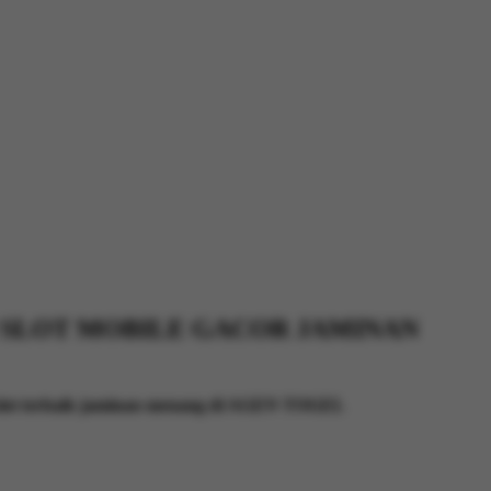
NAN SLOT MOBILE GACOR JAMINAN
i slot terbaik jaminan menang di AGEN TOGEL