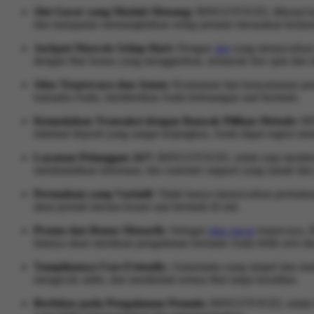
Slot Gacor yang Mudah Menang:
BINGOTOGEL dikenal kar
dan transparan memungkinkan setiap pemain merasakan kemen
Jackpot Maxwin Setiap Hari:
Dengan
slot
yang menawarkan 
dengan fitur bonus yang menggiurkan, termasuk free spin dan 
Situs Terpercaya dan Aman:
Keamanan dan kenyamanan pemai
transaksi Anda, memberikan Anda ketenangan saat bermain.
Kemudahan Transaksi dengan Banyak Pilihan Metode:
BI
minimal deposit yang sangat terjangkau, Anda dapat segera mem
Layanan Pelanggan 24/7:
BINGOTOGEL selalu siap memberika
membutuhkan informasi, tim customer support yang ramah dan
Permainan yang Variatif:
Tidak hanya menawarkan permainan
akan pernah merasa bosan saat bermain di sini.
Promo dan Bonus Menarik:
Sebagai
situs gacor
terpercaya,
lainnya akan membuat pengalaman bermain Anda lebih seru d
Tampilannya User-Friendly:
Antarmuka yang simpel dan mud
mengecek saldo, dan menikmati semua fitur tanpa kesulitan.
Berfokus pada Pengalaman Pemain:
BINGOTOGEL selalu ber