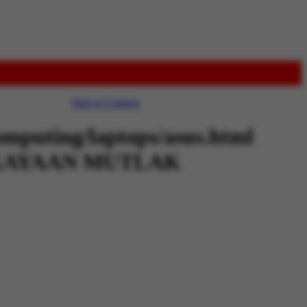
NLINE
Skip to Content
uting/laptops/asus.html
EKAYAAN MUTLAK