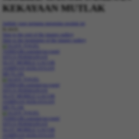
KEKAYAAN MUTLAK
Jadilah yang pertama mengulas produk ini
In stock
Skip to the end of the images gallery
Skip to the beginning of the images gallery