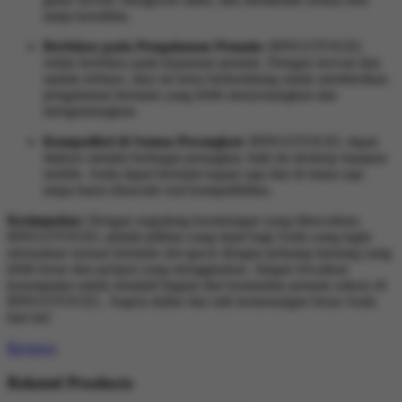
tanpa kesulitan.
Berfokus pada Pengalaman Pemain:
BINGOTOGEL
selalu berfokus pada kepuasan pemain. Dengan inovasi dan
update terbaru, situs ini terus berkembang untuk memberikan
pengalaman bermain yang lebih menyenangkan dan
menguntungkan.
Kompatibel di Semua Perangkat:
BINGOTOGEL dapat
diakses melalui berbagai perangkat, baik itu desktop maupun
mobile. Anda dapat bermain kapan saja dan di mana saja
tanpa harus khawatir soal kompatibilitas.
Kesimpulan:
Dengan segudang keuntungan yang ditawarkan,
BINGOTOGEL adalah pilihan yang tepat bagi Anda yang ingin
merasakan sensasi bermain slot gacor dengan peluang menang yang
lebih besar dan jackpot yang menggiurkan. Jangan lewatkan
kesempatan untuk menjadi bagian dari komunitas pemain sukses di
BINGOTOGEL. Segera daftar dan raih kemenangan besar Anda
hari ini!
Reviews
Related Products