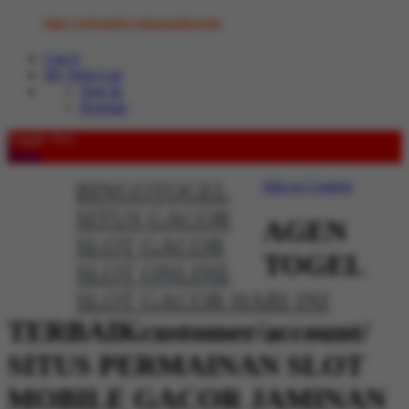
https://rebrand.ly/whatsappbosstoto
Cart
0
My Wish List
Sign In
Register
Toggle Nav
Menu
BINGOTOGEL
Skip to Content
SITUS GACOR
AGEN
SLOT GACOR
TOGEL
SLOT ONLINE
SLOT GACOR HARI INI
TERBAIKcustomer/account/
SITUS PERMAINAN SLOT
MOBILE GACOR JAMINAN