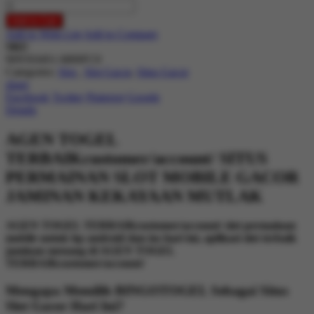
Add to Cart
Add to Wish List
Add to Compare
SKU
90NX04S1-M00FC0
Categories:
Slot
,
Slot Gacor
,
Situs Gacor
share
Facebook
Twitter
Pinterest
Google
Details
AGEN TOGEL
TERBAIKcustomer/account/ SITUS
PERMAINAN SLOT MOBILE GACOR
JAMINAN KEKAYAAN MUTLAK
AGEN TOGEL TERBAIKcustomer/account/ slot permainan
mobile untuk hp android dan ios hari ini, aplikasi slot terbaik
jaminan menang di AGEN TOGEL
TERBAIKcustomer/account/
Mengapa Memilih BINGOTOGEL Sebagai Situs
Slot Gacor Hari Ini?