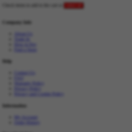
Check items to add to the cart or
select all
Company Info
About Us
Trade In
How to Pay
Find a Store
Help
Contact Us
FAQ
Warranty Policy
Privacy Policy
Privacy and Cookie Policy
Information
My Account
Order History