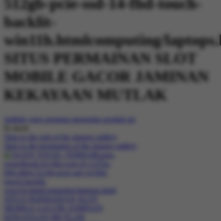
512gb-pcie-ssd-14-fhd-touch-
backlit-
win11h.htmlcomputing/laptops.
SITUS PERMAINAN SLOT
MOBILE GACOR JAMINAN
KEKAYAAN MUTLAK
Jadilah yang pertama mengulas produk ini
In stock
Skip to the end of the images gallery
Skip to the beginning of the images gallery