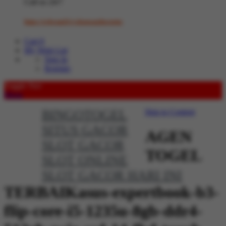
Call us 24/7
https://rebrand.ly/whatsappbosstoto
Cart
0
My Wish List
Sign In
Register
Toggle Nav
Menu
BINGOTOGEL
Skip to Content
SITUS GACOR
AGEN
SLOT GACOR
TOGEL
SLOT ONLINE
SLOT GACOR HARI INI
TERBAIKasus-expertbook-b3-
flip-core-i5-1235u-8gb-ddr4-