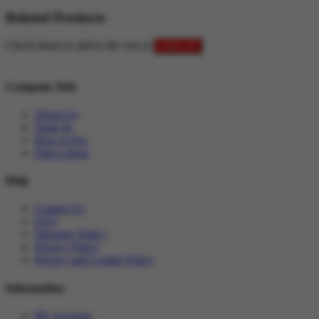
Related Products
Check items to add to the cart or
select all
Company Info
About Us
Trade In
How to Pay
Find a Store
Help
Contact Us
FAQ
Warranty Policy
Privacy Policy
Privacy and Cookie Policy
Information
My Account