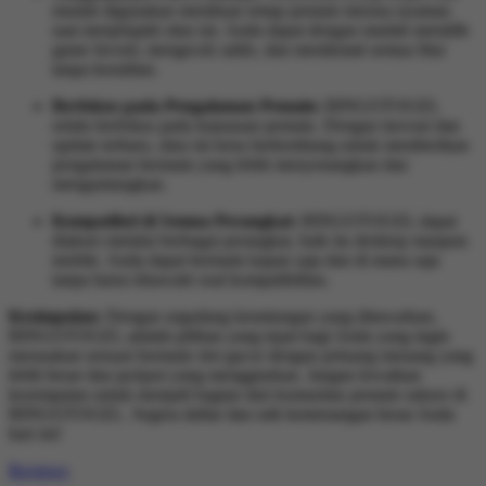
mudah digunakan membuat setiap pemain merasa nyaman
saat menjelajahi situs ini. Anda dapat dengan mudah memilih
game favorit, mengecek saldo, dan menikmati semua fitur
tanpa kesulitan.
Berfokus pada Pengalaman Pemain:
BINGOTOGEL
selalu berfokus pada kepuasan pemain. Dengan inovasi dan
update terbaru, situs ini terus berkembang untuk memberikan
pengalaman bermain yang lebih menyenangkan dan
menguntungkan.
Kompatibel di Semua Perangkat:
BINGOTOGEL dapat
diakses melalui berbagai perangkat, baik itu desktop maupun
mobile. Anda dapat bermain kapan saja dan di mana saja
tanpa harus khawatir soal kompatibilitas.
Kesimpulan:
Dengan segudang keuntungan yang ditawarkan,
BINGOTOGEL adalah pilihan yang tepat bagi Anda yang ingin
merasakan sensasi bermain slot gacor dengan peluang menang yang
lebih besar dan jackpot yang menggiurkan. Jangan lewatkan
kesempatan untuk menjadi bagian dari komunitas pemain sukses di
BINGOTOGEL. Segera daftar dan raih kemenangan besar Anda
hari ini!
Reviews