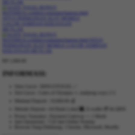
RP 1,000.00
INFORMASI:
Situs Gacor : BINGOTOGEL ✅
Slot Gacor : Gates of Olympus ⚡, mahjong ways 2 🀄
Minimal Deposit : 10,000.00 💰
Metode Deposit : All Bank Lokal 🏧, E-wallet 💳 & QRIS
Proses Transaksi : Payment Gateway +- 1 Menit
Jam Oprasional : 7/24 Jam Online Nontop
Browser Yang Didukung : Chrome, Microsoft, Mozilla