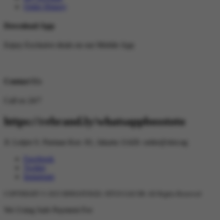
Order History
Download App
Enjoy Exclusive deals on our Mobile App
Contact Us
Call us 24/7
https://rebrand.ly/whatsappbosstoto
Jl. Letjen S. Parman Kav. 81, Jakarta 11420.
order@slot.ng
Facebook
Twitter
Instagram
COPYRIGHT © 2025 BINGOTOGEL SITUS GACOR. All Rights Reserved
We Using Safe Payment For