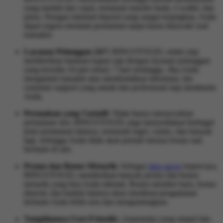
yang mudah dan cepat, termasuk transfer bank, e-wallet, dan
pulsa. Dengan minimal deposit yang sangat terjangkau, Anda
dapat segera memulai permainan tanpa harus khawatir soal
transaksi.
Layanan Pelanggan 24/7:
BINGOTOGEL selalu siap
memberikan bantuan kapan saja dengan layanan pelanggan
yang tersedia 24 jam sehari, 7 hari seminggu. Jika Anda
mengalami masalah atau membutuhkan informasi, tim
customer support yang ramah dan profesional siap membantu
Anda.
Permainan yang Variatif:
Tidak hanya menawarkan
permainan slot, BINGOTOGEL juga menyediakan berbagai
jenis permainan lainnya, termasuk togel, casino, dan banyak
lagi, sehingga Anda tidak akan pernah merasa bosan saat
bermain di sini.
Promo dan Bonus Menarik:
Sebagai
situs gacor
terpercaya,
BINGOTOGEL memberikan banyak promo dan bonus
menarik yang bisa Anda nikmati. Bonus member baru, bonus
deposit, dan hadiah lainnya akan membuat pengalaman
bermain Anda lebih seru dan menguntungkan.
Tampilannya User-Friendly:
Antarmuka yang simpel dan