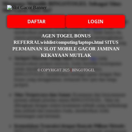
Mengapa Memilih BINGOTOGEL Sebagai Situs
Slot Gacor Hari Ini?
DAFTAR
LOGIN
Slot Gacor yang Mudah Menang:
BINGOTOGEL dikenal
karena menyediakan berbagai pilihan
slot gacor
yang
memberikan peluang menang lebih besar. Tidak hanya itu,
AGEN TOGEL BONUS
sistem permainan yang adil dan transparan memungkinkan
REFERRALwishlist/computing/laptops.html SITUS
setiap pemain merasakan kemenangan dengan peluang yang
wajar.
PERMAINAN SLOT MOBILE GACOR JAMINAN
KEKAYAAN MUTLAK
Jackpot Maxwin Setiap Hari:
Dengan
slot
yang
menawarkan jackpot maxwin, Anda memiliki kesempatan
untuk meraih kemenangan besar setiap harinya.
© COPYRIGHT 2025
|
BINGOTOGEL
BINGOTOGEL memberikan berbagai game dengan fitur
bonus yang menggiurkan, termasuk free spin dan mega
jackpot.
Situs Terpercaya dan Aman:
Keamanan dan kenyamanan
pemain adalah prioritas utama BINGOTOGEL. Situs ini
dilengkapi dengan sistem keamanan terbaik yang melindungi
data pribadi dan transaksi Anda, memberikan Anda
ketenangan saat bermain.
Kemudahan Transaksi dengan Banyak Pilihan Metode:
BINGOTOGEL menyediakan berbagai metode pembayaran