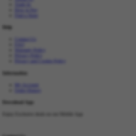
Trade In
How to Pay
Find a Store
Help
Contact Us
FAQ
Warranty Policy
Privacy Policy
Privacy and Cookie Policy
Information
My Account
Order History
Download App
Enjoy Exclusive deals on our Mobile App