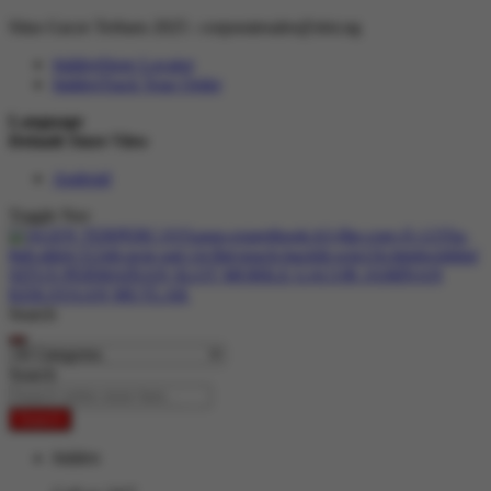
Situs Gacor Terbaru 2025 :
corporatesales@slot.ng
hidden
Store Locator
hidden
Track Your Order
Language
Default Store View
Android
Toggle Nav
Search
Search
Search
hidden