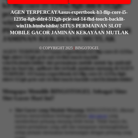
b3-flip-core-i5-1235u-8gb-ddr4-512gb-
AGEN TERPERCAYAasus-expertbook-b3-flip-core-i5-
pcie-ssd-14-fhd-touch-backlit-
1235u-8gb-ddr4-512gb-pcie-ssd-14-fhd-touch-backlit-
win11h.htmlwishlist/ SITUS
win11h.htmlwishlist/ SITUS PERMAINAN SLOT
PERMAINAN SLOT MOBILE GACOR
MOBILE GACOR JAMINAN KEKAYAAN MUTLAK
JAMINAN KEKAYAAN MUTLAK
© COPYRIGHT 2025
|
BINGOTOGEL
AGEN TERPERCAYAasus-expertbook-b3-flip-core-i5-1235u-
8gb-ddr4-512gb-pcie-ssd-14-fhd-touch-backlit-
win11h.htmlwishlist/ slot permainan mobile untuk hp android
dan ios hari ini, aplikasi slot terbaik jaminan menang di AGEN
TERPERCAYAasus-expertbook-b3-flip-core-i5-1235u-8gb-
ddr4-512gb-pcie-ssd-14-fhd-touch-backlit-win11h.htmlwishlist/
Mengapa Memilih BINGOTOGEL Sebagai Situs
Slot Gacor Hari Ini?
Slot Gacor yang Mudah Menang:
BINGOTOGEL dikenal
karena menyediakan berbagai pilihan
slot gacor
yang
memberikan peluang menang lebih besar. Tidak hanya itu,
sistem permainan yang adil dan transparan memungkinkan
setiap pemain merasakan kemenangan dengan peluang yang
wajar.