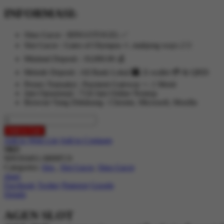
INFORMASI:
Situs Gacor : BINGOTOGEL ✅
Slot Gacor : Gates of Olympus ⚡, mahjong ways 2 🀄
Minimal Deposit : 10,000.00 💰
Metode Deposit : All Bank Lokal 🏧, E-wallet 💳 & QRIS
Proses Transaksi : Payment Gateway +- 1 Menit
Jam Oprasional : 7/24 Jam Online Nontop
Browser Yang Didukung : Chrome, Microsoft, Mozilla
Add to Cart
Add to Wish List
Add to Compare
SKU
90NX04S1-M00FC0
Categories:
Slot
,
Slot Gacor
,
Situs Gacor
share
Facebook
Twitter
Pinterest
Google
Details
AGEN SLOT