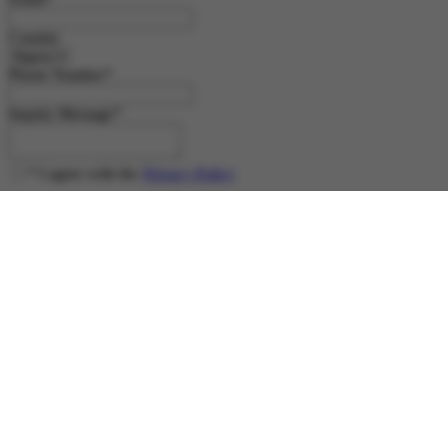
Country
Phone Number
*
Inquiry Message
*
*
I agree with the
Privacy Policy