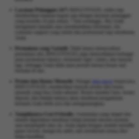
Layanan Pelanggan 24/7:
BINGOTOGEL selalu siap
memberikan bantuan kapan saja dengan layanan pelanggan
yang tersedia 24 jam sehari, 7 hari seminggu. Jika Anda
mengalami masalah atau membutuhkan informasi, tim
customer support yang ramah dan profesional siap membantu
Anda.
Permainan yang Variatif:
Tidak hanya menawarkan
permainan slot, BINGOTOGEL juga menyediakan berbagai
jenis permainan lainnya, termasuk togel, casino, dan banyak
lagi, sehingga Anda tidak akan pernah merasa bosan saat
bermain di sini.
Promo dan Bonus Menarik:
Sebagai
situs gacor
terpercaya,
BINGOTOGEL memberikan banyak promo dan bonus
menarik yang bisa Anda nikmati. Bonus member baru, bonus
deposit, dan hadiah lainnya akan membuat pengalaman
bermain Anda lebih seru dan menguntungkan.
Tampilannya User-Friendly:
Antarmuka yang simpel dan
mudah digunakan membuat setiap pemain merasa nyaman
saat menjelajahi situs ini. Anda dapat dengan mudah memilih
game favorit, mengecek saldo, dan menikmati semua fitur
tanpa kesulitan.