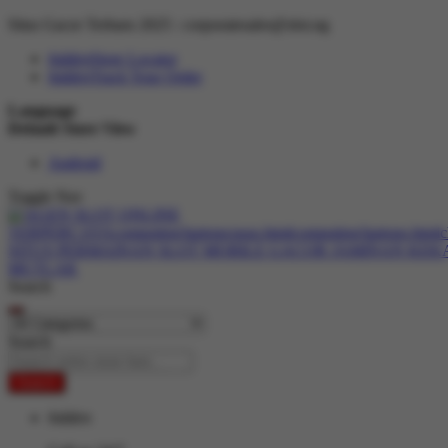
Situs Gacor Terbaru 2025 :
corporatesales@slot.ng
hidden
Store Locator
hidden
Track Your Order
Language
Default Store View
Android
Toggle Nav
Search
Search
Search
hidden