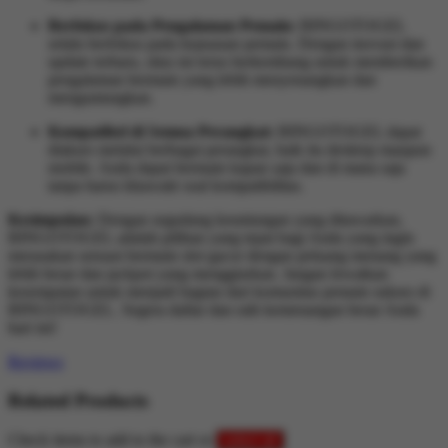
Berfokus pada Pengalaman Pemain:
BINGOTOGEL
selalu berfokus pada kepuasan pemain. Dengan inovasi dan
update terbaru, situs ini terus berkembang untuk memberikan
pengalaman bermain yang lebih menyenangkan dan
menguntungkan.
Kompatibel di Semua Perangkat:
BINGOTOGEL dapat
diakses melalui berbagai perangkat, baik itu desktop maupun
mobile. Anda dapat bermain kapan saja dan di mana saja
tanpa harus khawatir soal kompatibilitas.
Kesimpulan:
Dengan segudang keuntungan yang ditawarkan,
BINGOTOGEL adalah pilihan yang tepat bagi Anda yang ingin
merasakan sensasi bermain slot gacor dengan peluang menang yang
lebih besar dan jackpot yang menggiurkan. Jangan lewatkan
kesempatan untuk menjadi bagian dari komunitas pemain sukses di
BINGOTOGEL. Segera daftar dan raih kemenangan besar Anda
hari ini!
Reviews
Related Products
Check items to add to the cart or
select all