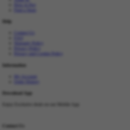
How to Pay
Find a Store
Help
Contact Us
FAQ
Warranty Policy
Privacy Policy
Privacy and Cookie Policy
Information
My Account
Order History
Download App
Enjoy Exclusive deals on our Mobile App
Contact Us