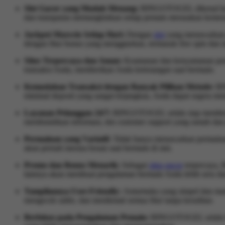
Slot Gacor yang Mudah Menang:
BINGOTOGEL dikenal kar
dan transparan memungkinkan setiap pemain merasakan kemen
Jackpot Maxwin Setiap Hari:
Dengan
slot
yang menawarkan 
dengan fitur bonus yang menggiurkan, termasuk free spin dan 
Situs Terpercaya dan Aman:
Keamanan dan kenyamanan pemai
transaksi Anda, memberikan Anda ketenangan saat bermain.
Kemudahan Transaksi dengan Banyak Pilihan Metode:
BI
minimal deposit yang sangat terjangkau, Anda dapat segera mem
Layanan Pelanggan 24/7:
BINGOTOGEL selalu siap memberika
membutuhkan informasi, tim customer support yang ramah dan
Permainan yang Variatif:
Tidak hanya menawarkan permainan
akan pernah merasa bosan saat bermain di sini.
Promo dan Bonus Menarik:
Sebagai
situs gacor
terpercaya,
lainnya akan membuat pengalaman bermain Anda lebih seru d
Tampilannya User-Friendly:
Antarmuka yang simpel dan mud
mengecek saldo, dan menikmati semua fitur tanpa kesulitan.
Berfokus pada Pengalaman Pemain:
BINGOTOGEL selalu ber