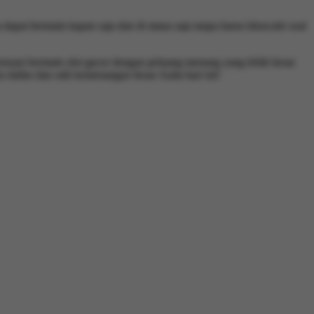
apat bermain kapan saja dan di mana saja tanpa harus khawatir soal
asi bermain slot gacor dengan peluang menang yang lebih besar
aftar dan raih kemenangan besar Anda hari ini!