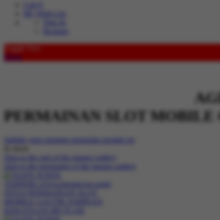
Cart
0
My Wish List
Sign In
Register
Toggle Nav
Menu
BINGOTOGEL
SITUS GA
SLOT GACOR HARI INI
AG
PERMAINAN SLOT MOBILE
Jadilah yang pertama mengulas produk ini
In stock
Skip to the end of the images gallery
Skip to the beginning of the images gallery