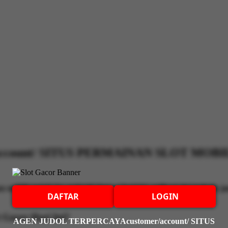
account/ SITUS PERMAINAN SLOT MO
ile untuk hp android dan ios hari ini, aplikasi slot terbai
DAFTAR
LOGIN
Gacor Hari Ini?
AGEN JUDOL TERPERCAYAcustomer/account/ SITUS