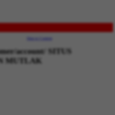
NLINE
Skip to Content
r/account/ SITUS
N MUTLAK