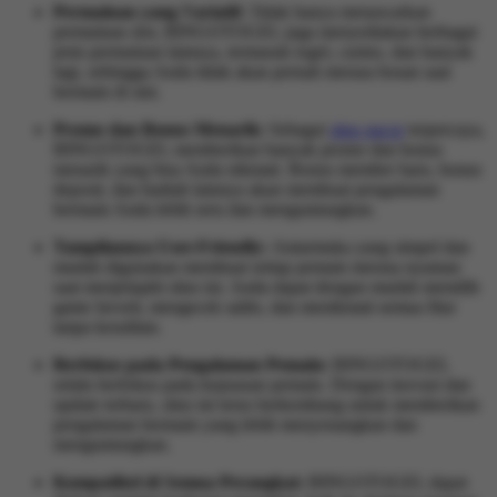
Permainan yang Variatif:
Tidak hanya menawarkan
permainan slot, BINGOTOGEL juga menyediakan berbagai
jenis permainan lainnya, termasuk togel, casino, dan banyak
lagi, sehingga Anda tidak akan pernah merasa bosan saat
bermain di sini.
Promo dan Bonus Menarik:
Sebagai
situs gacor
terpercaya,
BINGOTOGEL memberikan banyak promo dan bonus
menarik yang bisa Anda nikmati. Bonus member baru, bonus
deposit, dan hadiah lainnya akan membuat pengalaman
bermain Anda lebih seru dan menguntungkan.
Tampilannya User-Friendly:
Antarmuka yang simpel dan
mudah digunakan membuat setiap pemain merasa nyaman
saat menjelajahi situs ini. Anda dapat dengan mudah memilih
game favorit, mengecek saldo, dan menikmati semua fitur
tanpa kesulitan.
Berfokus pada Pengalaman Pemain:
BINGOTOGEL
selalu berfokus pada kepuasan pemain. Dengan inovasi dan
update terbaru, situs ini terus berkembang untuk memberikan
pengalaman bermain yang lebih menyenangkan dan
menguntungkan.
Kompatibel di Semua Perangkat:
BINGOTOGEL dapat