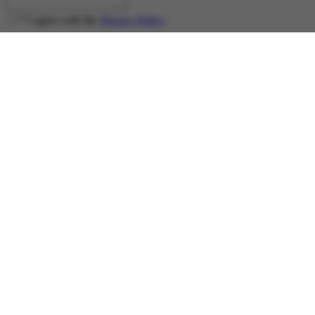
*
I agree with the
Privacy Policy