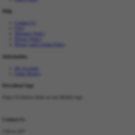
Help
Contact Us
FAQ
Warranty Policy
Privacy Policy
Privacy and Cookie Policy
Information
My Account
Order History
Download App
Enjoy Exclusive deals on our Mobile App
Contact Us
Call us 24/7