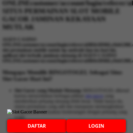
ONLINEcustomer/account/login/ref
SITUS PERMAINAN SLOT MOBILE
GACOR JAMINAN KEKAYAAN
MUTLAK
AGEN CASINO
ONLINEcustomer/account/login/referer/aHR0cHM6Ly9
slot permainan mobile untuk hp android dan ios hari ini,
aplikasi slot terbaik jaminan menang di AGEN CASINO
ONLINEcustomer/account/login/referer/aHR0cHM6Ly9
Mengapa Memilih BINGOTOGEL Sebagai Situs
Slot Gacor Hari Ini?
Slot Gacor yang Mudah Menang:
BINGOTOGEL dikenal
karena menyediakan berbagai pilihan
slot gacor
yang
memberikan peluang menang lebih besar. Tidak hanya itu,
sistem permainan yang adil dan transparan memungkinkan
setiap pemain merasakan kemenangan dengan peluang yang
wajar.
DAFTAR
LOGIN
Jackpot Maxwin Setiap Hari:
Dengan
slot
yang
menawarkan jackpot maxwin, Anda memiliki kesempatan