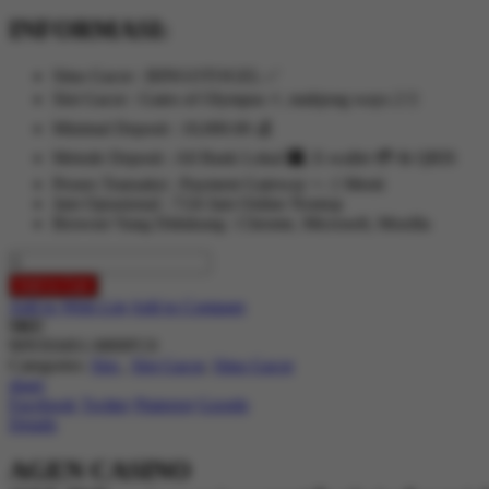
INFORMASI:
Situs Gacor : BINGOTOGEL ✅
Slot Gacor : Gates of Olympus ⚡, mahjong ways 2 🀄
Minimal Deposit : 10,000.00 💰
Metode Deposit : All Bank Lokal 🏧, E-wallet 💳 & QRIS
Proses Transaksi : Payment Gateway +- 1 Menit
Jam Oprasional : 7/24 Jam Online Nontop
Browser Yang Didukung : Chrome, Microsoft, Mozilla
Add to Cart
Add to Wish List
Add to Compare
SKU
90NX04S1-M00FC0
Categories:
Slot
,
Slot Gacor
,
Situs Gacor
share
Facebook
Twitter
Pinterest
Google
Details
AGEN CASINO