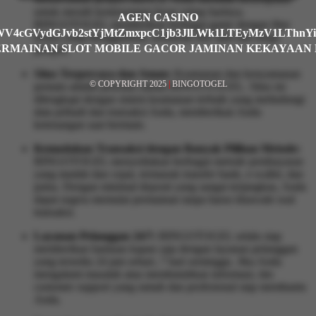
untuk meraih kemenangan besar setiap harinya.
AGEN CASINO
BINGOTOGEL memberikan berbagai game dengan fitur
3VzLWV4cGVydGJvb2stYjMtZmxpcC1jb3JlLWk1LTEyMzV1LT
bonus yang menggiurkan, termasuk free spin dan mega
PERMAINAN SLOT MOBILE GACOR JAMINAN KEKAYAAN
jackpot.
Situs Terpercaya dan Aman:
Keamanan dan kenyamanan
© COPYRIGHT 2025
|
BINGOTOGEL
pemain adalah prioritas utama BINGOTOGEL. Situs ini
dilengkapi dengan sistem keamanan terbaik yang melindungi
data pribadi dan transaksi Anda, memberikan Anda
ketenangan saat bermain.
Kemudahan Transaksi dengan Banyak Pilihan Metode:
BINGOTOGEL menyediakan berbagai metode pembayaran
yang mudah dan cepat, termasuk transfer bank, e-wallet, dan
pulsa. Dengan minimal deposit yang sangat terjangkau, Anda
dapat segera memulai permainan tanpa harus khawatir soal
transaksi.
Layanan Pelanggan 24/7:
BINGOTOGEL selalu siap
memberikan bantuan kapan saja dengan layanan pelanggan
yang tersedia 24 jam sehari, 7 hari seminggu. Jika Anda
mengalami masalah atau membutuhkan informasi, tim
customer support yang ramah dan profesional siap membantu
Anda.