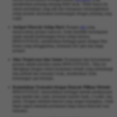
memberikan peluang menang lebih besar. Tidak hanya itu,
sistem permainan yang adil dan transparan memungkinkan
setiap pemain merasakan kemenangan dengan peluang yang
wajar.
Jackpot Maxwin Setiap Hari:
Dengan
slot
yang
menawarkan jackpot maxwin, Anda memiliki kesempatan
untuk meraih kemenangan besar setiap harinya.
BINGOTOGEL memberikan berbagai game dengan fitur
bonus yang menggiurkan, termasuk free spin dan mega
jackpot.
Situs Terpercaya dan Aman:
Keamanan dan kenyamanan
pemain adalah prioritas utama BINGOTOGEL. Situs ini
dilengkapi dengan sistem keamanan terbaik yang melindungi
data pribadi dan transaksi Anda, memberikan Anda
ketenangan saat bermain.
Kemudahan Transaksi dengan Banyak Pilihan Metode:
BINGOTOGEL menyediakan berbagai metode pembayaran
yang mudah dan cepat, termasuk transfer bank, e-wallet, dan
pulsa. Dengan minimal deposit yang sangat terjangkau, Anda
dapat segera memulai permainan tanpa harus khawatir soal
transaksi.