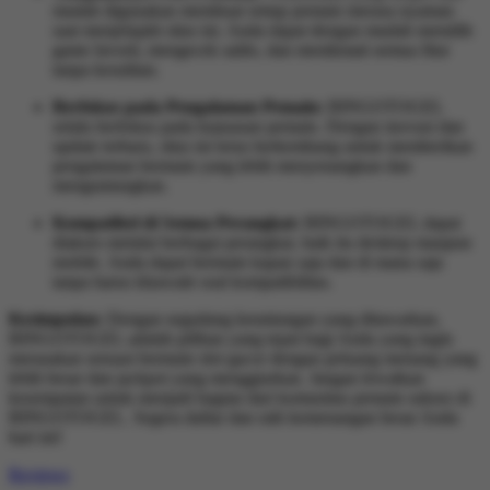
mudah digunakan membuat setiap pemain merasa nyaman
saat menjelajahi situs ini. Anda dapat dengan mudah memilih
game favorit, mengecek saldo, dan menikmati semua fitur
tanpa kesulitan.
Berfokus pada Pengalaman Pemain:
BINGOTOGEL
selalu berfokus pada kepuasan pemain. Dengan inovasi dan
update terbaru, situs ini terus berkembang untuk memberikan
pengalaman bermain yang lebih menyenangkan dan
menguntungkan.
Kompatibel di Semua Perangkat:
BINGOTOGEL dapat
diakses melalui berbagai perangkat, baik itu desktop maupun
mobile. Anda dapat bermain kapan saja dan di mana saja
tanpa harus khawatir soal kompatibilitas.
Kesimpulan:
Dengan segudang keuntungan yang ditawarkan,
BINGOTOGEL adalah pilihan yang tepat bagi Anda yang ingin
merasakan sensasi bermain slot gacor dengan peluang menang yang
lebih besar dan jackpot yang menggiurkan. Jangan lewatkan
kesempatan untuk menjadi bagian dari komunitas pemain sukses di
BINGOTOGEL. Segera daftar dan raih kemenangan besar Anda
hari ini!
Reviews