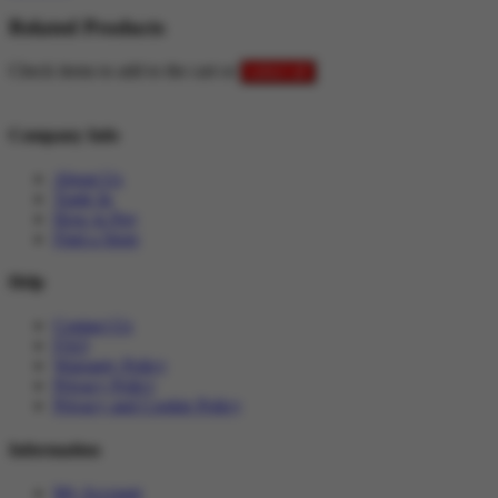
Related Products
Check items to add to the cart or
select all
Company Info
About Us
Trade In
How to Pay
Find a Store
Help
Contact Us
FAQ
Warranty Policy
Privacy Policy
Privacy and Cookie Policy
Information
My Account