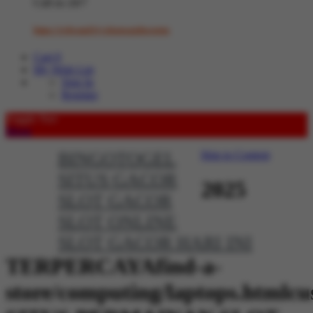
Call us 24/7
https://rebrand.ly/whatsappbosstoto
Cart
0
My Wish List
Sign In
Register
Toggle Nav
Menu
BINGOTOGEL
Skip to Content
SITUS GACOR
2025
SLOT GACOR
SLOT ONLINE
SLOT GACOR HARI INI
TERPERCAYAfind-a-
store/computing/laptops.htmlcu