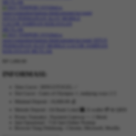
RP 1,000.00
INFORMASI:
Situs Gacor : BINGOTOGEL ✅
Slot Gacor : Gates of Olympus ⚡, mahjong ways 2 🀄
Minimal Deposit : 10,000.00 💰
Metode Deposit : All Bank Lokal 🏧, E-wallet 💳 & QRIS
Proses Transaksi : Payment Gateway +- 1 Menit
Jam Oprasional : 7/24 Jam Online Nontop
Browser Yang Didukung : Chrome, Microsoft, Mozilla