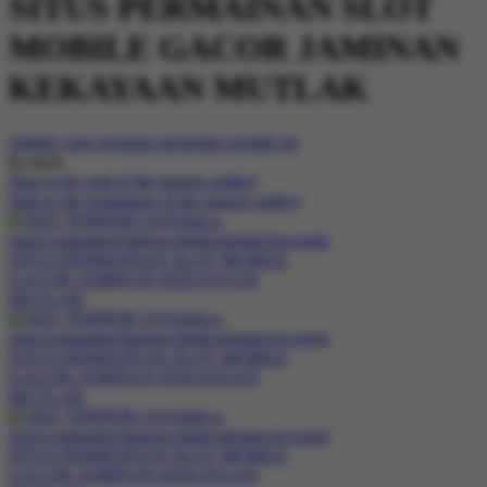
SITUS PERMAINAN SLOT
MOBILE GACOR JAMINAN
KEKAYAAN MUTLAK
Jadilah yang pertama mengulas produk ini
In stock
Skip to the end of the images gallery
Skip to the beginning of the images gallery