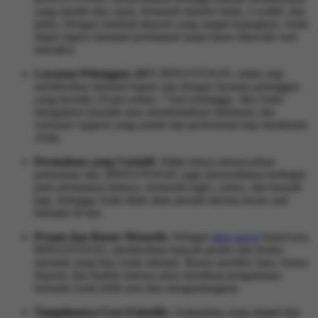
yang mudah dan cepat, termasuk transfer bank, e-wallet, dan
pulsa. Dengan minimal deposit yang sangat terjangkau, Anda
dapat segera memulai permainan tanpa harus khawatir soal
transaksi.
Layanan Pelanggan 24/7:
BINGOTOGEL selalu siap
memberikan bantuan kapan saja dengan layanan pelanggan
yang tersedia 24 jam sehari, 7 hari seminggu. Jika Anda
mengalami masalah atau membutuhkan informasi, tim
customer support yang ramah dan profesional siap membantu
Anda.
Permainan yang Variatif:
Tidak hanya menawarkan
permainan slot, BINGOTOGEL juga menyediakan berbagai
jenis permainan lainnya, termasuk togel, casino, dan banyak
lagi, sehingga Anda tidak akan pernah merasa bosan saat
bermain di sini.
Promo dan Bonus Menarik:
Sebagai
situs gacor
terpercaya,
BINGOTOGEL memberikan banyak promo dan bonus
menarik yang bisa Anda nikmati. Bonus member baru, bonus
deposit, dan hadiah lainnya akan membuat pengalaman
bermain Anda lebih seru dan menguntungkan.
Tampilannya User-Friendly:
Antarmuka yang simpel dan