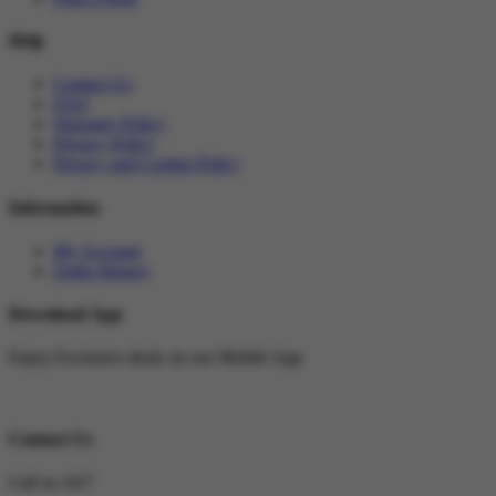
Help
Contact Us
FAQ
Warranty Policy
Privacy Policy
Privacy and Cookie Policy
Information
My Account
Order History
Download App
Enjoy Exclusive deals on our Mobile App
Contact Us
Call us 24/7