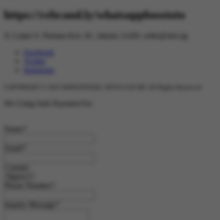
https://rebrand.ly/whatsappbosstoto
Jl. Letjen S. Parman Kav. 81, Jakarta 11420.
order@slot.ng
Facebook
Twitter
Instagram
COPYRIGHT © 2025 BINGOTOGEL SITUS GACOR. All Rights Reserved
We Using Safe Payment For
Name
*
Email
*
Country
Phone Number
*
Inquiry Message
*