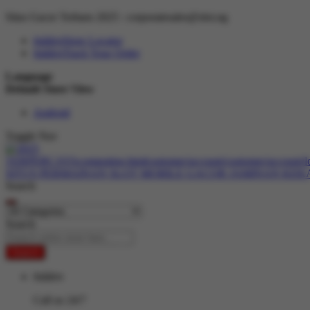
Situs Gacor Terbaru 2025 :
corporatesales@slot.ng
hidden
Store Locator
hidden
Track Your Order
Language
Default Store View
Android
Toggle Nav
Search
Search
Search
hidden
Call us 24/7