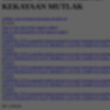
KEKAYAAN MUTLAK
Jadilah yang pertama mengulas produk ini
In stock
Skip to the end of the images gallery
Skip to the beginning of the images gallery
RP 1,000.00