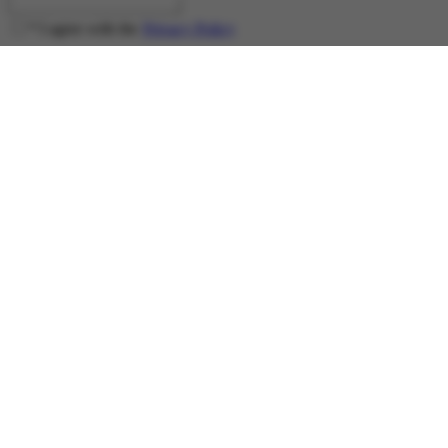
*
I agree with the
Privacy Policy