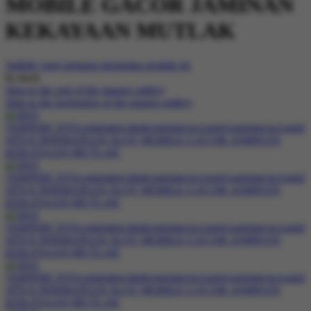
MOBILE GACOR JAMINAN
KEKAYAAN MUTLAK
Jadilah yang pertama mengulas produk ini
In stock
Skip to the end of the images gallery
Skip to the beginning of the images gallery