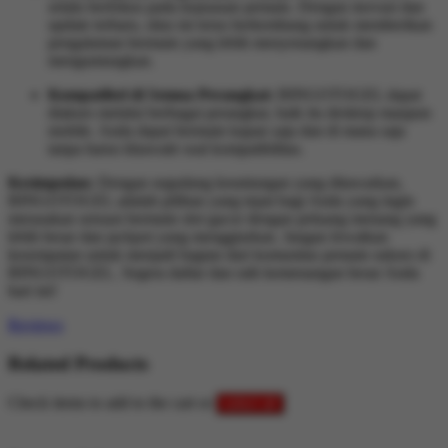
selalu berfokus pada kepuasan pemain. Dengan inovasi dan
update terbaru, situs ini terus berkembang untuk memberikan
pengalaman bermain yang lebih menyenangkan dan
menguntungkan.
Kompatibel di Semua Perangkat:
BINGOTOGEL dapat
diakses melalui berbagai perangkat, baik itu desktop maupun
mobile. Anda dapat bermain kapan saja dan di mana saja
tanpa harus khawatir soal kompatibilitas.
Kesimpulan:
Dengan segudang keuntungan yang ditawarkan,
BINGOTOGEL adalah pilihan yang tepat bagi Anda yang ingin
merasakan sensasi bermain slot gacor dengan peluang menang yang
lebih besar dan jackpot yang menggiurkan. Jangan lewatkan
kesempatan untuk menjadi bagian dari komunitas pemain sukses di
BINGOTOGEL. Segera daftar dan raih kemenangan besar Anda
hari ini!
Reviews
Related Products
Check items to add to the cart or
select all