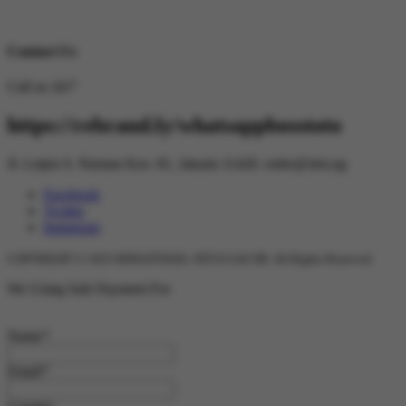
Contact Us
Call us 24/7
https://rebrand.ly/whatsappbosstoto
Jl. Letjen S. Parman Kav. 81, Jakarta 11420.
order@slot.ng
Facebook
Twitter
Instagram
COPYRIGHT © 2025 BINGOTOGEL SITUS GACOR. All Rights Reserved
We Using Safe Payment For
Name
*
Email
*