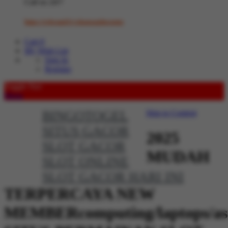
Call us 24/7
https://rebrand.ly/whatsappbosstoto
Cart
0
My Wish List
Sign In
Register
Toggle Nav
Menu
BINGOTOGEL
Skip to Content
SITUS GACOR
2025
SLOT GACOR
MUDAH
SLOT ONLINE
SLOT GACOR HARI INI
TERPERCAYA NEW
MEMBERcomputing/laptops/asus