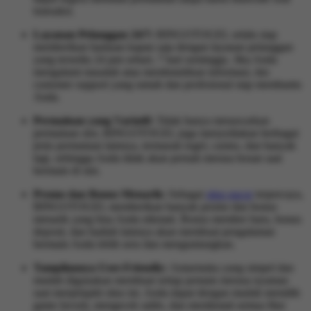
transaksi.
Layanan Pelanggan 24/7:
BINGOTOGEL selalu siap
memberikan bantuan kapan saja dengan layanan pelanggan
yang tersedia 24 jam sehari, 7 hari seminggu. Jika Anda
mengalami masalah atau membutuhkan informasi, tim
customer support yang ramah dan profesional siap membantu
Anda.
Permainan yang Variatif:
Tidak hanya menawarkan
permainan slot, BINGOTOGEL juga menyediakan berbagai
jenis permainan lainnya, termasuk togel, casino, dan banyak
lagi, sehingga Anda tidak akan pernah merasa bosan saat
bermain di sini.
Promo dan Bonus Menarik:
Sebagai
situs gacor
terpercaya,
BINGOTOGEL memberikan banyak promo dan bonus
menarik yang bisa Anda nikmati. Bonus member baru, bonus
deposit, dan hadiah lainnya akan membuat pengalaman
bermain Anda lebih seru dan menguntungkan.
Tampilannya User-Friendly:
Antarmuka yang simpel dan
mudah digunakan membuat setiap pemain merasa nyaman
saat menjelajahi situs ini. Anda dapat dengan mudah memilih
game favorit, mengecek saldo, dan menikmati semua fitur