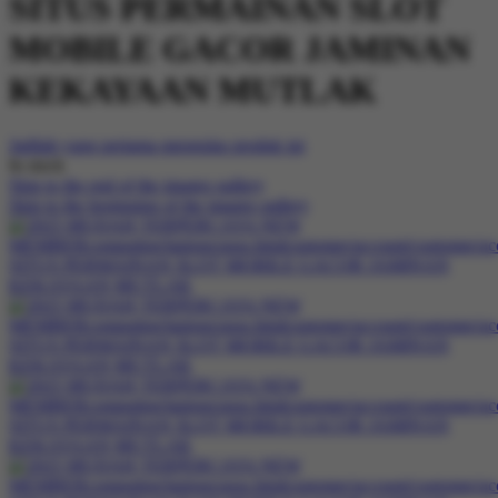
SITUS PERMAINAN SLOT
MOBILE GACOR JAMINAN
KEKAYAAN MUTLAK
Jadilah yang pertama mengulas produk ini
In stock
Skip to the end of the images gallery
Skip to the beginning of the images gallery