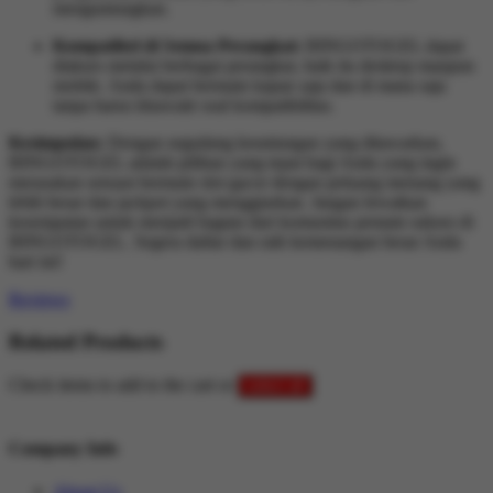
menguntungkan.
Kompatibel di Semua Perangkat:
BINGOTOGEL dapat
diakses melalui berbagai perangkat, baik itu desktop maupun
mobile. Anda dapat bermain kapan saja dan di mana saja
tanpa harus khawatir soal kompatibilitas.
Kesimpulan:
Dengan segudang keuntungan yang ditawarkan,
BINGOTOGEL adalah pilihan yang tepat bagi Anda yang ingin
merasakan sensasi bermain slot gacor dengan peluang menang yang
lebih besar dan jackpot yang menggiurkan. Jangan lewatkan
kesempatan untuk menjadi bagian dari komunitas pemain sukses di
BINGOTOGEL. Segera daftar dan raih kemenangan besar Anda
hari ini!
Reviews
Related Products
Check items to add to the cart or
select all
Company Info
About Us