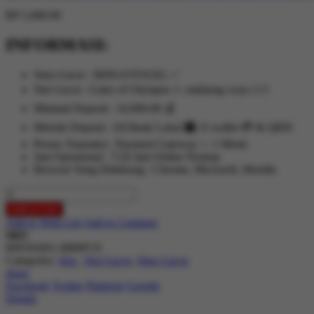
RP 1,000.00
INFORMASI:
Situs Gacor : BINGOTOGEL ✅
Slot Gacor : Gates of Olympus ⚡, mahjong ways 2 🀄
Minimal Deposit : 10,000.00 💰
Metode Deposit : All Bank Lokal 🏧, E-wallet 💳 & QRIS
Proses Transaksi : Payment Gateway +- 1 Menit
Jam Oprasional : 7/24 Jam Online Nontop
Browser Yang Didukung : Chrome, Microsoft, Mozilla
Add to Cart
Add to Wish List
Add to Compare
SKU
90NX04S1-M00FC0
Categories:
Slot
,
Slot Gacor
,
Situs Gacor
share
Facebook
Twitter
Pinterest
Google
Details