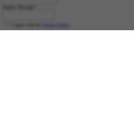
Inquiry Message
*
*
I agree with the
Privacy Policy