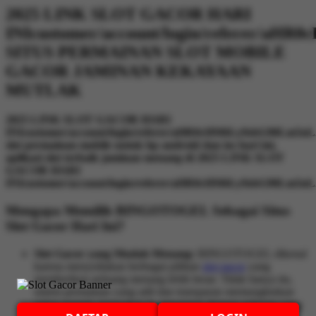
2025 LINK SLOT GACOR HARI
INIcustomer/account/login/referer
SITUS PERMAINAN SLOT MOBILE
GACOR JAMINAN KEKAYAAN
MUTLAK
2025 LINK SLOT GACOR HARI
INIcustomer/account/login/referer/aHR0cHM6Ly9zbG90
slot permainan mobile untuk hp android dan ios hari ini,
aplikasi slot terbaik jaminan menang di 2025 LINK SLOT
GACOR HARI
INIcustomer/account/login/referer/aHR0cHM6Ly9zbG90
Mengapa Memilih BINGOTOGEL Sebagai Situs
Slot Gacor Hari Ini?
Slot Gacor yang Mudah Menang:
BINGOTOGEL dikenal
karena menyediakan berbagai pilihan
slot gacor
yang
memberikan peluang menang lebih besar. Tidak hanya itu,
sistem permainan yang adil dan transparan memungkinkan
setiap pemain merasakan kemenangan dengan peluang yang