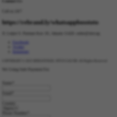
Contact Us
Call us 24/7
https://rebrand.ly/whatsappbosstoto
Jl. Letjen S. Parman Kav. 81, Jakarta 11420.
order@slot.ng
Facebook
Twitter
Instagram
COPYRIGHT © 2025 BINGOTOGEL SITUS GACOR. All Rights Reserved
We Using Safe Payment For
Name
*
Email
*
Country
Phone Number
*