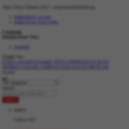
Situs Gacor Terbaru 2025 :
corporatesales@slot.ng
hidden
Store Locator
hidden
Track Your Order
Language
Default Store View
Android
Toggle Nav
Search
Search
Search
hidden
Call us 24/7