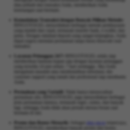
data pribadi dan transaksi Anda, memberikan Anda
ketenangan saat bermain.
Kemudahan Transaksi dengan Banyak Pilihan Metode:
BINGOTOGEL menyediakan berbagai metode pembayaran
yang mudah dan cepat, termasuk transfer bank, e-wallet, dan
pulsa. Dengan minimal deposit yang sangat terjangkau, Anda
dapat segera memulai permainan tanpa harus khawatir soal
transaksi.
Layanan Pelanggan 24/7:
BINGOTOGEL selalu siap
memberikan bantuan kapan saja dengan layanan pelanggan
yang tersedia 24 jam sehari, 7 hari seminggu. Jika Anda
mengalami masalah atau membutuhkan informasi, tim
customer support yang ramah dan profesional siap membantu
Anda.
Permainan yang Variatif:
Tidak hanya menawarkan
permainan slot, BINGOTOGEL juga menyediakan berbagai
jenis permainan lainnya, termasuk togel, casino, dan banyak
lagi, sehingga Anda tidak akan pernah merasa bosan saat
bermain di sini.
Promo dan Bonus Menarik:
Sebagai
situs gacor
terpercaya,
BINGOTOGEL memberikan banyak promo dan bonus