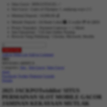
Situs Gacor : BINGOTOGEL ✅
Slot Gacor : Gates of Olympus ⚡, mahjong ways 2 🀄
Minimal Deposit : 10,000.00 💰
Metode Deposit : All Bank Lokal 🏧, E-wallet 💳 & QRIS
Proses Transaksi : Payment Gateway +- 1 Menit
Jam Oprasional : 7/24 Jam Online Nontop
Browser Yang Didukung : Chrome, Microsoft, Mozilla
Add to Cart
Add to Wish List
Add to Compare
SKU
90NX04S1-M00FC0
Categories:
Slot
,
Slot Gacor
,
Situs Gacor
share
Facebook
Twitter
Pinterest
Google
Details
2025 JACKPOTwishlist/ SITUS
PERMAINAN SLOT MOBILE GACOR
JAMINAN KEKAYAAN MUTLAK