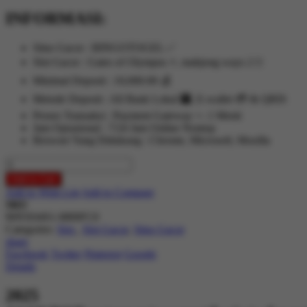
INFORMASI:
Situs Gacor : BINGOTOGEL ✅
Slot Gacor : Gates of Olympus ⚡, mahjong ways 2 🀄
Minimal Deposit : 10,000.00 💰
Metode Deposit : All Bank Lokal 🏧, E-wallet 💳 & QRIS
Proses Transaksi : Payment Gateway +- 1 Menit
Jam Oprasional : 7/24 Jam Online Nontop
Browser Yang Didukung : Chrome, Microsoft, Mozilla
Add to Cart
Add to Wish List
Add to Compare
SKU
90NX04S1-M00FC0
Categories:
Slot
,
Slot Gacor
,
Situs Gacor
share
Facebook
Twitter
Pinterest
Google
Details
2025