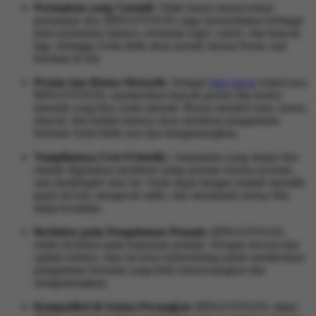
Permainan yang Variatif:
Tidak hanya menawarkan
permainan slot, BINGOTOGEL juga menyediakan berbagai
jenis permainan lainnya, termasuk togel, casino, dan banyak
lagi, sehingga Anda tidak akan pernah merasa bosan saat
bermain di sini.
Promo dan Bonus Menarik:
Sebagai
situs gacor
terpercaya,
BINGOTOGEL memberikan banyak promo dan bonus
menarik yang bisa Anda nikmati. Bonus member baru, bonus
deposit, dan hadiah lainnya akan membuat pengalaman
bermain Anda lebih seru dan menguntungkan.
Tampilannya User-Friendly:
Antarmuka yang simpel dan
mudah digunakan membuat setiap pemain merasa nyaman
saat menjelajahi situs ini. Anda dapat dengan mudah memilih
game favorit, mengecek saldo, dan menikmati semua fitur
tanpa kesulitan.
Berfokus pada Pengalaman Pemain:
BINGOTOGEL
selalu berfokus pada kepuasan pemain. Dengan inovasi dan
update terbaru, situs ini terus berkembang untuk memberikan
pengalaman bermain yang lebih menyenangkan dan
menguntungkan.
Kompatibel di Semua Perangkat:
BINGOTOGEL dapat