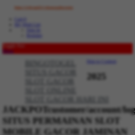
https://rebrand.ly/whatsappbosstoto
Cart
0
My Wish List
Sign In
Register
Toggle Nav
Menu
BINGOTOGEL
Skip to Content
SITUS GACOR
2025
SLOT GACOR
SLOT ONLINE
SLOT GACOR HARI INI
JACKPOTcustomer/account/l
SITUS PERMAINAN SLOT
MOBILE GACOR JAMINAN