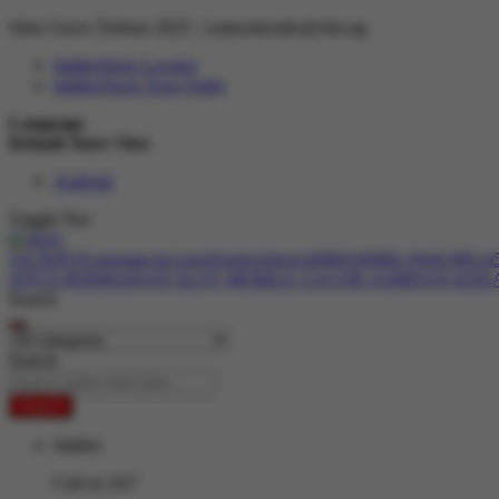
Situs Gacor Terbaru 2025 :
corporatesales@slot.ng
hidden
Store Locator
hidden
Track Your Order
Language
Default Store View
Android
Toggle Nav
Search
Search
Search
hidden
Call us 24/7