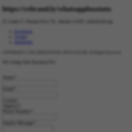
https://rebrand.ly/whatsappbosstoto
Jl. Letjen S. Parman Kav. 81, Jakarta 11420.
order@slot.ng
Facebook
Twitter
Instagram
COPYRIGHT © 2025 BINGOTOGEL SITUS GACOR. All Rights Reserved
We Using Safe Payment For
Name
*
Email
*
Country
Phone Number
*
Inquiry Message
*