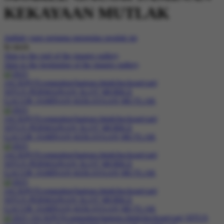
KEKAYAAN MUTLAK
Jadilah yang pertama mengulas produk ini
In stock
Skip to the end of the images gallery
Skip to the beginning of the images gallery