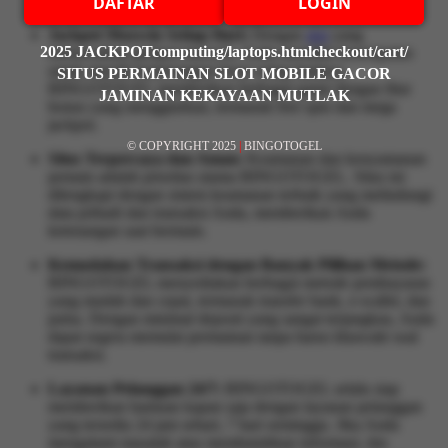
DAFTAR
LOGIN
wajar.
Jackpot Maxwin Setiap Hari:
Dengan
slot
yang
2025 JACKPOTcomputing/laptops.htmlcheckout/cart/
menawarkan jackpot maxwin, Anda memiliki kesempatan
untuk meraih kemenangan besar setiap harinya.
SITUS PERMAINAN SLOT MOBILE GACOR
BINGOTOGEL memberikan berbagai game dengan fitur
JAMINAN KEKAYAAN MUTLAK
bonus yang menggiurkan, termasuk free spin dan mega
jackpot.
© COPYRIGHT 2025
|
BINGOTOGEL
Situs Terpercaya dan Aman:
Keamanan dan kenyamanan
pemain adalah prioritas utama BINGOTOGEL. Situs ini
dilengkapi dengan sistem keamanan terbaik yang melindungi
data pribadi dan transaksi Anda, memberikan Anda
ketenangan saat bermain.
Kemudahan Transaksi dengan Banyak Pilihan Metode:
BINGOTOGEL menyediakan berbagai metode pembayaran
yang mudah dan cepat, termasuk transfer bank, e-wallet, dan
pulsa. Dengan minimal deposit yang sangat terjangkau, Anda
dapat segera memulai permainan tanpa harus khawatir soal
transaksi.
Layanan Pelanggan 24/7:
BINGOTOGEL selalu siap
memberikan bantuan kapan saja dengan layanan pelanggan
yang tersedia 24 jam sehari, 7 hari seminggu. Jika Anda
mengalami masalah atau membutuhkan informasi, tim