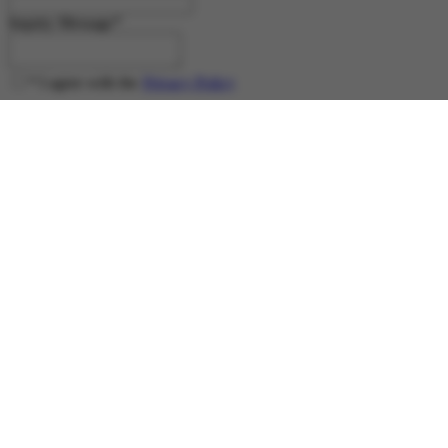
Inquiry Message
*
*
I agree with the
Privacy Policy