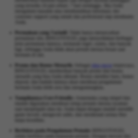
yang tersedia 24 jam sehari, 7 hari seminggu. Jika Anda
mengalami masalah atau membutuhkan informasi, tim
customer support yang ramah dan profesional siap membantu
Anda.
Permainan yang Variatif:
Tidak hanya menawarkan
permainan slot, BINGOTOGEL juga menyediakan berbagai
jenis permainan lainnya, termasuk togel, casino, dan banyak
lagi, sehingga Anda tidak akan pernah merasa bosan saat
bermain di sini.
Promo dan Bonus Menarik:
Sebagai
situs gacor
terpercaya,
BINGOTOGEL memberikan banyak promo dan bonus
menarik yang bisa Anda nikmati. Bonus member baru, bonus
deposit, dan hadiah lainnya akan membuat pengalaman
bermain Anda lebih seru dan menguntungkan.
Tampilannya User-Friendly:
Antarmuka yang simpel dan
mudah digunakan membuat setiap pemain merasa nyaman
saat menjelajahi situs ini. Anda dapat dengan mudah memilih
game favorit, mengecek saldo, dan menikmati semua fitur
tanpa kesulitan.
Berfokus pada Pengalaman Pemain:
BINGOTOGEL
selalu berfokus pada kepuasan pemain. Dengan inovasi dan